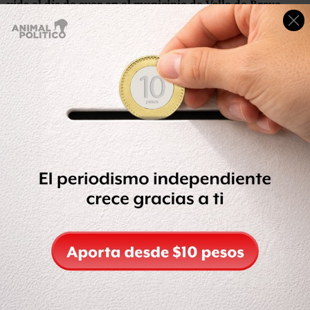
vida el día de ayer en el municipio de Valle de Bravo,
Estado de México”, informó la CNDH.
“La CNDH condena de manera enérgica este grave hecho
de violencia en el que una mujer
perdió la vida, al mismo tiempo que exige a las
autoridades se lleve a cabo una investigación
exhaustiva de los hechos, a fin de que se deslinden
responsabilidades y se garantice que el
caso no quede en la impunidad”, agregó.