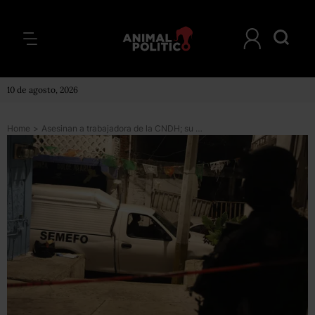
10 de agosto, 2026
Home
>
Asesinan a trabajadora de la CNDH; su cuerpo fue ubicado en Valle de Bravo