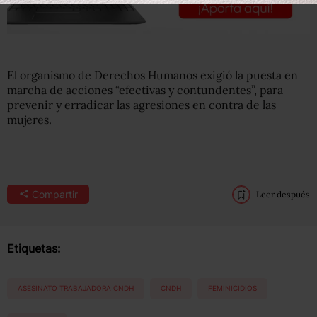
El organismo de Derechos Humanos exigió la puesta en
marcha de acciones “efectivas y contundentes”, para
prevenir y erradicar las agresiones en contra de las
mujeres.
Compartir
Leer después
Etiquetas:
ASESINATO TRABAJADORA CNDH
CNDH
FEMINICIDIOS