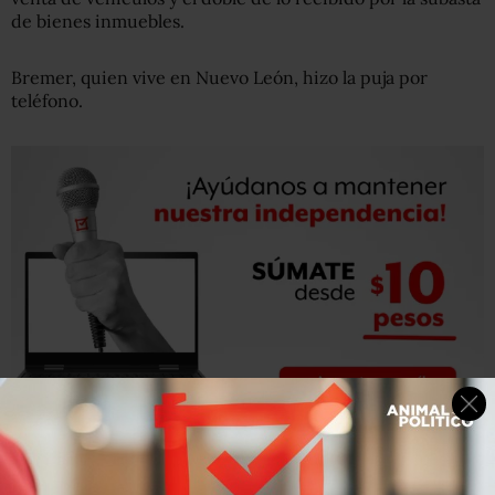
de bienes inmuebles.
Bremer, quien vive en Nuevo León, hizo la puja por
teléfono.
Este empresario es
presidente y Director General de