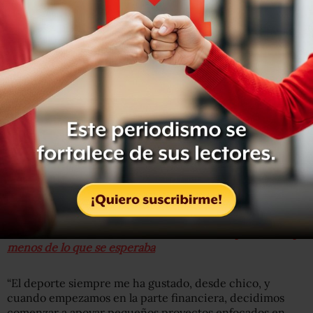
VALUE Grupo Financiero, además de “soldado de la
educación y el deporte de México”, como señala su
biografía en su cuenta de Twitter.
¡Listos mis compañeros tiburones para el gran estreno de
#SharkTankMx
! 🦈
pic.twitter.com/VcBNO9dyS8
— Carlos Bremer (@carlosbremerg)
May 3, 2019
En 1985, fundó Ábaco Casa de Bolsa y años después, en
1993 se asoció con el también regiomontano Javier
Benítez Gómez para crear VALUE Grupo Financiero, una
casa de bolsa, señala
Fortune en Español.
Entérate: Subastan la casa de Zhenli Ye Gon por 102 mdp,
menos de lo que se esperaba
“El deporte siempre me ha gustado, desde chico, y
cuando empezamos en la parte financiera, decidimos
comenzar a apoyar pequeños proyectos enfocados en