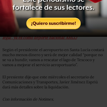
Sobre las obras en Santa Lucía reiteró que el proyecto va
pese a los amparos que lo mantienen en pausa.
Lee más: Amparos contra Santa Lucía son un “sabotaje
legal”, ya es como deporte nacional: AMLO
Según el presidente el aeropuerto en Santa Lucía costará
mucho menos dinero y será de mejor calidad “porque no
se va a hundir, vamos a rescatar el lago de Texcoco y
vamos a mejorar el servicio aeroportuario”.
El presiente dijo que este miércoles el secretario de
Comunicaciones y Transportes, Javier Jiménez Espriú
dará más detalles sobre la liquidación.
Con información de Notimex.