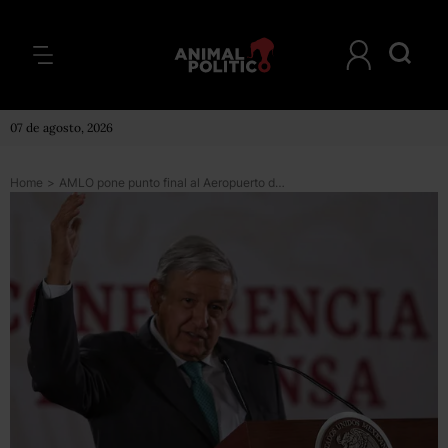
07 de agosto, 2026
Home
>
AMLO pone punto final al Aeropuerto de Texcoco: termina la liquidación de todos los contratos