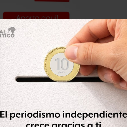
ograma de Estancias Infantiles fue
versos derechos humanos” de niñas y
bles de estos centros. Con su
dres y padres por la falta de acceso a
alorar el interés superior de los
r de que se demostró que impactaban
Institución Nacional de Derechos
romisos internacionales que el
iento de las relatorías e instancias
hos humanos el presente asunto.