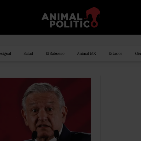
sigual
Salud
El Sabueso
Animal MX
Estados
Gén