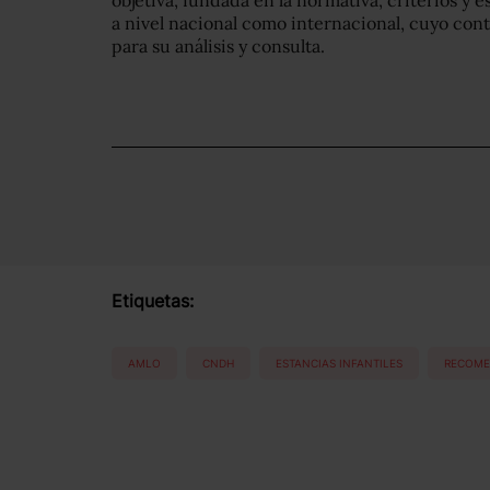
objetiva, fundada en la normativa, criterios y e
a nivel nacional como internacional, cuyo con
para su análisis y consulta.
Etiquetas:
AMLO
CNDH
ESTANCIAS INFANTILES
RECOME