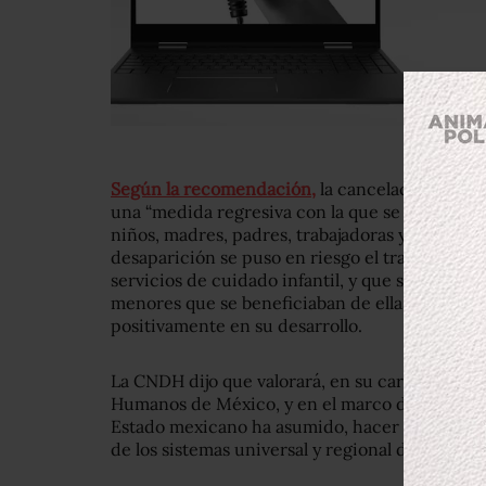
Según la recomendación,
la cancelación del Pr
una “medida regresiva con la que se violan di
niños, madres, padres, trabajadoras y responsa
desaparición se puso en riesgo el trabajo de ma
servicios de cuidado infantil, y que se omitió v
menores que se beneficiaban de ellas, a pesa
positivamente en su desarrollo.
La CNDH dijo que valorará, en su carácter de 
Humanos de México, y en el marco de los comp
Estado mexicano ha asumido, hacer del conocim
de los sistemas universal y regional de derec