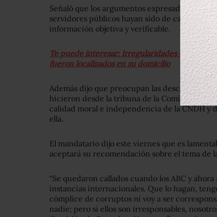
Señaló que los argumentos expresados para op
servidores públicos hayan sido de carácter ideo
información objetiva y verificable.
Te puede interesar: Irregularidades en estancia
fueron localizados en su domicilio
Además dijo que preocupan las descalificacion
hicieron desde la tribuna de la Comisión Perm
calidad moral e independencia de la CNDH y d
ella.
El mandatario dijo este viernes que es lamenta
aceptará su recomendación sobre el tema de las
“Se quedaron callados cuando los ABC y ahora 
instancias internacionales. Que lo hagan, teng
cómplice de corruptos ni voy a ser correspon
nadie; pero si ellos son irresponsables, nosotro