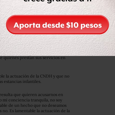
onerse a la comparecencia de los
lógico o político, sin sustento en
s infantiles: Más de 97 mil niños no
es y aseveraciones infundadas que se
anente sobre el profesionalismo,
e quienes prestan sus servicios en
ble la actuación de la CNDH y que no
 estancias infantiles.
resulta que quieren acusarnos en
o mi conciencia tranquila, no soy
sable de un hecho que no deseamos
s no. Es lamentable la actuación de la