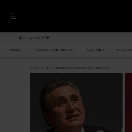
07 de agosto, 2026
Política
Elecciones Judiciales 2025
Seguridad
México De
Home
>
CNDH analiza llevar tema de estancias a organismos internacionales; que lo hagan, responde AMLO