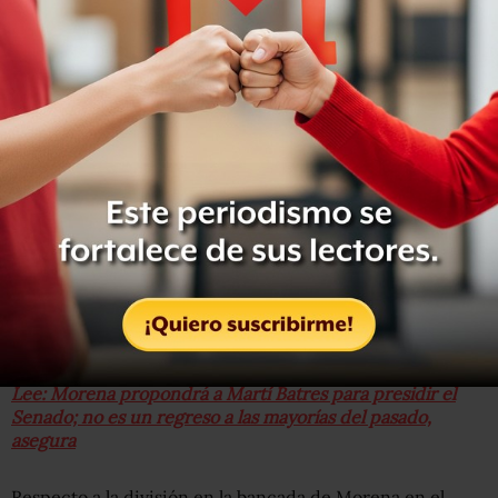
“El pueblo de México tiene un instinto certero, sabe
quién habla con la verdad, quién tiene buenos
sentimientos, quién se preocupa por ayudarlos y quién es
un trepador, un oportunista, un politiquero”, destacó.
Lee: Morena propondrá a Martí Batres para presidir el
Senado; no es un regreso a las mayorías del pasado,
asegura
Respecto a la división en la bancada de Morena en el