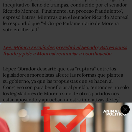
inequitativo, lleno de trampas
,
conducido por el senador
Ricardo Monreal. Finalmente, un proceso fraudulento”,
expresó Batres. Mientras que el senador Ricardo Monreal
le respondió que “el Grupo Parlamentario de Morena
votó en libertad”.
Lee: Mónica Fernández presidirá el Senado; Batres acusa
fraude y pide a Monreal renunciar a coordinación
López Obrador descartó que esa “ruptura” entre los
legisladores morenistas afecte las reformas que plantea
su gobierno, ya que las propuestas que se hacen al
Congreso son para beneficiar al pueblo, “entonces no solo
los legisladores de Morena sino de otros partidos nos
están apoyando y aprueban nuestra iniciativas de ley”.