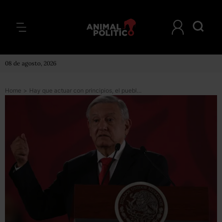
08 de agosto, 2026
Home
>
Hay que actuar con principios, el pueblo sabe quién es un trepador: AMLO sobre conflicto Batres-Monreal