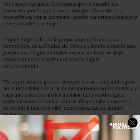
ver esos programas. Queríamos que el mundo nos
conociera por lo que éramos, nos gustaba vestirnos,
travestirnos, tomar hormonas, poder hacernos a imagen y
semejanza de una mujer”.
Miguel Ángel salió de la preparatoria y “cambio su
perspectiva en la Ciudad de México”, donde conoció más
panoramas. Eligió actitudes más masculinas, se dejó
crecer un poco la barba y el bigote. Siguió
sorprendiendo.
“Su expresión de género siempre fue así, muy andrógina,
no le importaba que a las demás personas no les gustara, y
vaya que a muchos no les gustaba, incluyendo a gran
parte de nuestra familia. Aún así él aceptaba quien era y
se permitía fluir con ello”, contó Alexa Lara a
Animal
Político.
Después del bachillerato, “por alguna extraña razón”
Miguel Ángel no logró entrar a la universidad aún con su