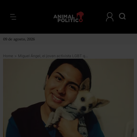
09 de agosto, 2026
Home
>
Miguel Ángel, el joven activista LGBT que soñaba con ser modelo y que fue asesinado