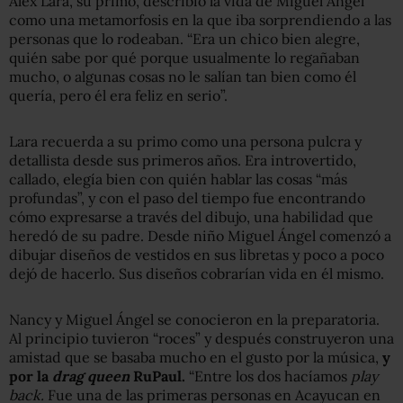
Alex Lara, su primo, describió la vida de Miguel Ángel
como una metamorfosis en la que iba sorprendiendo a las
personas que lo rodeaban. “Era un chico bien alegre,
quién sabe por qué porque usualmente lo regañaban
mucho, o algunas cosas no le salían tan bien como él
quería, pero él era feliz en serio”.
Lara recuerda a su primo como una persona pulcra y
detallista desde sus primeros años. Era introvertido,
callado, elegía bien con quién hablar las cosas “más
profundas”, y con el paso del tiempo fue encontrando
cómo expresarse a través del dibujo, una habilidad que
heredó de su padre. Desde niño Miguel Ángel comenzó a
dibujar diseños de vestidos en sus libretas y poco a poco
dejó de hacerlo. Sus diseños cobrarían vida en él mismo.
Nancy y Miguel Ángel se conocieron en la preparatoria.
Al principio tuvieron “roces” y después construyeron una
amistad que se basaba mucho en el gusto por la música,
y
por la
drag queen
RuPaul.
“Entre los dos hacíamos
play
back.
Fue una de las primeras personas en Acayucan en