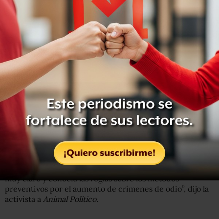
buen historial académico, y a pesar de que lo intentó en
repetidas ocasiones. Fue así como encontró su camino
hacia el teatro, precisamente con su primo Alex Lara.
“Yo siempre pensé que era porque estaba haciendo
exámenes en lugares donde no tenía que estar, y luego le
introduje un poco el teatro, que es a lo que yo me dedico.
Le presenté la parte visual del teatro, la escenografía, el
vestuario, el diseño de iluminación. Todo eso que hay
detrás, se lo mostré porque desde niño él había sido muy
fan de las artes visuales”.
De acuerdo con Jazz Bustamante, integrante del
Observador Nacional contra Crímenes de Odio, Miguel
Ángel estaba consciente de que su condición de género
requería de protocolos de seguridad y los aplicaba. “Tenía
muy claro y conocía las reglas sobre los métodos
preventivos por el aumento de crímenes de odio”, dijo la
activista a
Animal Político.