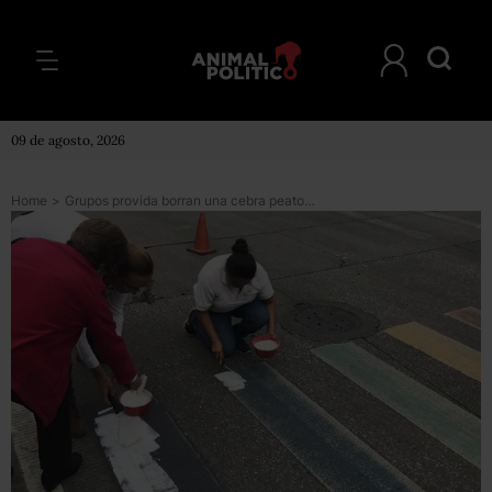
09 de agosto, 2026
Home
>
Grupos provida borran una cebra peatonal arcoiris en Puebla, dedicada a comunidad LGBT