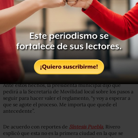
Lee: Gobierno federal presenta acciones contra la
homofobia y la discriminación
Ante estos hechos, la presidenta municipal dijo que
pedirá a la Secretaría de Movilidad local sobre los pasos a
seguir para hacer valer el reglamento, “y voy a esperar a
que se agote el proceso. Me importa que quede el
antecedente”.
De acuerdo con reportes de
Síntesis Puebla
, Rivero
explicó que esta no es la primera ciudad en la que se