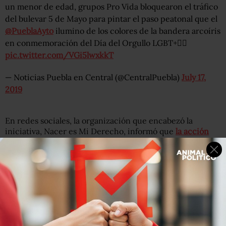
un menor de edad, grupos Pro Vida bloquearon el tráfico
del bulevar 5 de Mayo para pintar el paso peatonal que el
@PueblaAyto
ilumino de los colores de la bandera arcoíris
en conmemoración del Día del Orgullo LGBT+🏳‍🌈
pic.twitter.com/VGi5lwxkkT
— Noticias Puebla en Central (@CentralPuebla)
July 17,
2019
En redes sociales, la organización que encabezó la
iniciativa, Nacer es Mi Derecho, informó que
la acción
fue realizada bajo el resguardo de policías
municipales y
de tránsito.