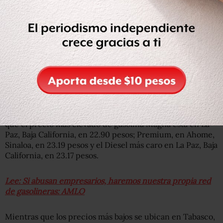
“Es importante este sistema de información y de
empoderamiento para que el ciudadano tenga
información para decidir. Esto es competencia y permite
que quienes prestan servicios no abuse y que los
consumidores sean quienes decidan”, dijo el presidente
Andrés Manuel López Obrador.
Al presentar el ‘Quien es Quien en los Precios de las
Gasolinas’, el titular de Profeco, Ricardo Sheffield, indicó
que el precio más elevado de gasolina Magna está en La
Paz, Baja California, en 22.90 pesos; Premium, en Ahome,
Sinaloa, en 23.19 pesos y el Diesel más caro en La Paz, Baja
California, en 23.17 pesos.
Lee: Si abusan empresarios, haremos nuestra propia red
de gasolineras: AMLO
Mientras que los precios más bajos se ubican en Tabasco,