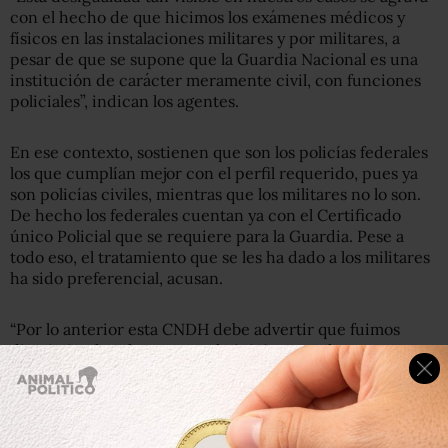
con el hecho de que hicimos los exámenes médicos y
físicos en las instalaciones militares y por militares, a
pesar de que se supone que la Guardia Nacional es una
institución de carácter meramente civil, con funciones
policiales”, indican los agentes.
En ese contexto, sostienen que son los policías federales
los que cumplían mejor con el perfil requerido, pues ya
son policías civiles, mientras que los militares no lo son.
De hecho los federales cuentan ya con el Certificado
único Policial que se requiere para la Guardia. Pese a
todo eso, el tratamiento que se les ha dado a los militares
ha sido preferencial, acusan.
“Por lo anterior esta CNDH debe advertir que fuimos
discriminados al momento de iniciar con el
procedimiento de transición a Guardia Nacional”,
indican los policías.
Violaciones a los derechos de seguridad jurídica, legalidad