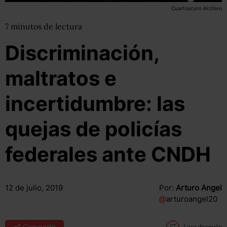
Cuartoscuro Archivo
7
minutos
de lectura
Discriminación,
maltratos e
incertidumbre: las
quejas de policías
federales ante CNDH
12 de julio, 2019
Por:
Arturo Angel
@
arturoangel20
Compartir
Leer después