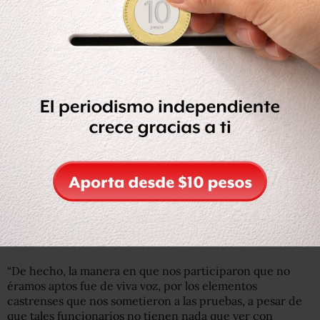
y debido proceso
Los agentes federales acusan que los procedimientos
implementados para la transición a la Guardia han sido
arbitrarios y carentes de justificación jurídica, pues la ley
aprobada en la materia contemplaba la incorporación
directa de los elementos.
En vez de ello, dicen, se han inventado formatos y
requisitos de evaluación sin, al menos, la debida
supervisión y control civil. En dichos procedimientos es
dondese ha determinado que muchos policías federales
no son aptos para ir a la Guardia, pese a que, se insiste,
cuentan con todos los requisitos para desempeñarse
como policías.
“De hecho, la manera en que nos participaron que no
éramos aptos fue de viva voz, por los elementos
castrenses que nos sometieron a las pruebas, a pesar de
que tales funcionarios no tienen nada que ver con