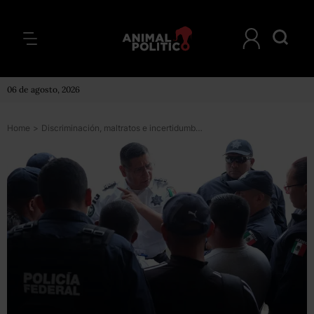
06 de agosto, 2026
Home
>
Discriminación, maltratos e incertidumbre: las quejas de policías federales ante CNDH