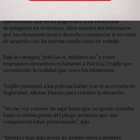
La inconformidad
Los policías señalan que se les canceló un bono de
operatividad que es un pago extra a los elementos
desplegados en el terreno. Altos mandos les informaron
que los elementos tienen derecho a renunciar si no están
de acuerdo con las nuevas condiciones de trabajo.
Bajo la consigna “policías sí, militares no” y entre
empujones elementos reclamaron a Patricia Trujillo que
no entiende la realidad que viven los elementos.
Trujillo prometió a los policías hablar con el secretario de
Seguridad, Alfonso Durazo para resolver la situación.
“No me voy a mover de aquí hasta que no quede resuelto
hasta el último punto del pliego petitorio que mis
compañeros están presentando”, dijo.
“Siempre han sido gente de primer nivel y siempre