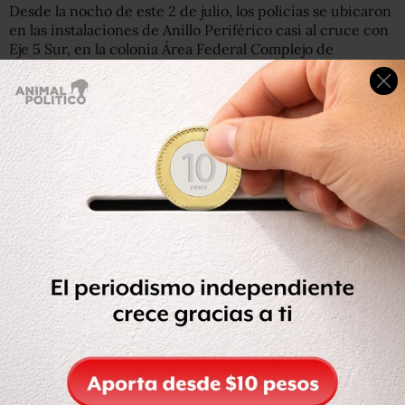
Desde la nocho de este 2 de julio, los policías se ubicaron
en las instalaciones de Anillo Periférico casi al cruce con
Eje 5 Sur, en la colonia Área Federal Complejo de
Telefonía, en protesta por su cambio a la Guardia
Nacional sin liquidación y en demanda de apoyos.
Un grupo de policías aún mantiene un bloqueo en la
carretera México-Pachuca, en ambos sentidos de la vía, a
la altura del kilómetro 11, cerca de la base de la
corporación ubicada en San Juanico. Solo permiten el
paso de ambulancias y vehículos de emergencia.
En tanto, los elementos que se manifestaron liberaron la
vialidad en Periférico al sur, en la avenida
Constituyentes, así como la avenida de las Torres.
Lee: La Policía Federal está en “quiebra”: debe casi 2 mil
500 millones y no tiene para pagar