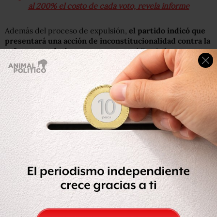
al 200% el costo de cada voto, revela informe
Además del proceso de expulsión,
el partido indicó que
presentará una acción de inconstitucionalidad contra la
reforma aprobada,
en cuanto sea publicada la
modificación en el Periódico Oficial de Baja California.
“Un ensayo para la elección presidencial”
La dirigencia nacional del PAN advirtió que la reforma
aprobada en Baja California “es un ensayo y una muestra
de lo que el gobierno está dispuesto a hacer para ampliar
el periodo presidencial”.
El vocero del partido, Fernando Herrera, acusó a Morena
de corromper a los diputados panistas, y calificó los
hechos de “un ensayo local para colocar en la opinión
pública nacional un precedente de ampliación de
mandato, el cual se buscará aplicar en beneficio del
presidente López Obrador”.