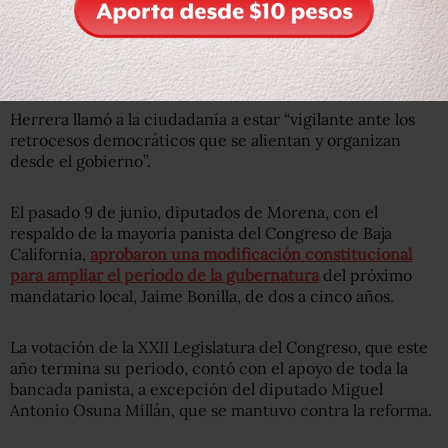
Más sobre el tema: Algunas explicaciones al
abstencionismo de 2019
Herrera llamó a la ciudadanía a estar “vigilante ante los
retrocesos democráticos que se alientan y organizan
desde el gobierno”.
El pasado 9 de junio, diputados de Morena, con el
respaldo de la mayoría panista del Congreso de Baja
California,
aprobaron una modificación constitucional
para ampliar el periodo de la gubernatura
del próximo
mandatario local, Jaime Bonilla, de dos a cinco años.
La votación de la XXII Legislatura del Congreso, que este
año termina su periodo, contó con el apoyo de toda la
bancada panista, a excepción del diputado Miguel
Antonio Osuna Millán, que se mantuvo contra la reforma.