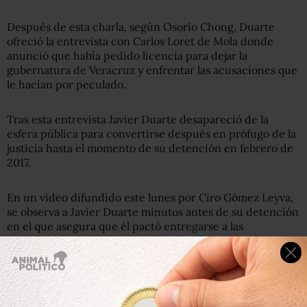
Después de esta charla, según Osorio Chong, Duarte
ofreció la entrevista con Carlos Loret de Mola donde
anunció que había pedido licencia para dejar la
gubernatura de Veracruz y enfrentar las acusaciones que
le hacían por peculado.
Tras esta entrevista Javier Duarte desapareció de la
esfera pública para convertirse después en prófugo de la
justicia hasta el momento de su detención en febrero de
2017.
En un video difundido este lunes por Ciro Gómez Leyva,
se observa a Javier Duarte minutos antes de su detención
en el que asegura que él pactó entregarse a las
autoridades a cambio de que el gobierno de Enrique
Peña Nieto dejara de actuar en contra de sus familiares.
En el clip, Duarte dice que está haciendo la grabación en
La Laguna de Atitlán, en Guatemala, el 15 de abril de 2017,