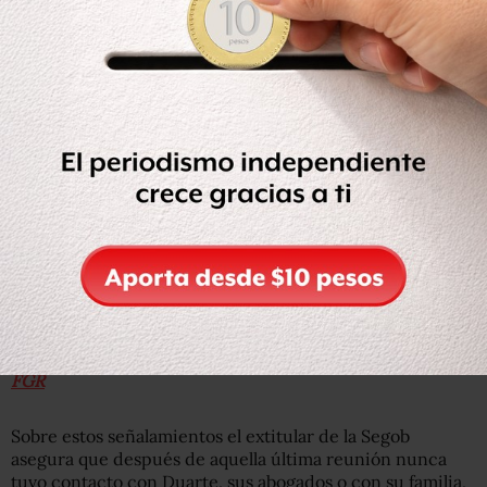
justo el día en que las autoridades mexicanas informaron
sobre su captura.
“No me detuvieron, me estoy entregando y
evidentemente darán a conocer como si hubiera sido
sorprendido y detenido, pero como verán estoy
totalmente en libertad, estoy con mi familia (…) me
entrego, para poderme defender y cumplir con los
acuerdos establecidos con el gobierno federal, en el
sentido de que puedan dejar de estar hostigando a mi
familia, a mis seres queridos, y que pare ya esta
persecusión mediática, política y judicial”, dice Duarte.
Lee: Duarte asegura que su detención fue pactada con el
gobierno de EPN y ofrece información privilegiada a la
FGR
Sobre estos señalamientos el extitular de la Segob
asegura que después de aquella última reunión nunca
tuvo contacto con Duarte, sus abogados o con su familia,