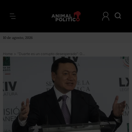
10 de agosto, 2026
Home
>
“Duarte es un corrupto desesperado”: Osorio Chong niega acuerdo para la detención del exgobernador de Veracruz