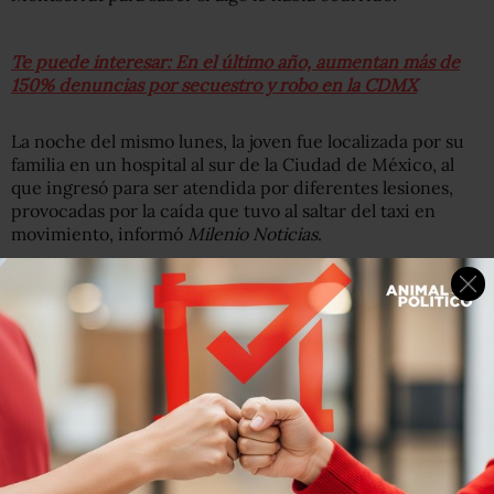
Te puede interesar: En el último año, aumentan más de
150% denuncias por secuestro y robo en la CDMX
La noche del mismo lunes, la joven fue localizada por su
familia en un hospital al sur de la Ciudad de México, al
que ingresó para ser atendida por diferentes lesiones,
provocadas por la caída que tuvo al saltar del taxi en
movimiento, informó
Milenio Noticias
.