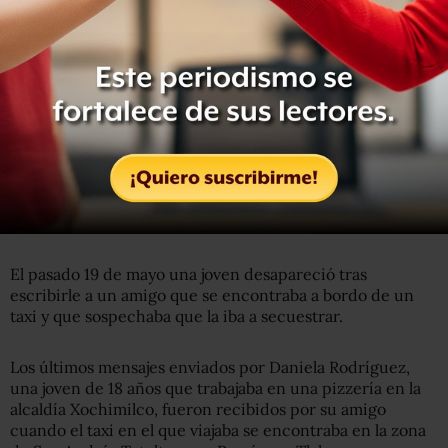
#InformaPGJ
Derivado de las investigaciones realizadas a
través de FIPEDE, se logró la localización de una mujer de
31 años de edad, a quien se buscaba desde este día 22 de
julio pasado
— Fiscalía CDMX (@FiscaliaCDMX)
July 23, 2019
El pasado 19 de mayo una joven desapareció tras
escribirle a un amigo que se encontraba a bordo de un
taxi y que sospechaba que la iba a secuestrar.
Los últimos mensajes enviados por Daniela Rodríguez,
una joven de 18 años que trabajaba en una pizzería en la
alcaldía Xochimilco, fueron recibidos por su amigo
cuando el taxi en el que viajaba se encontraba en la zona