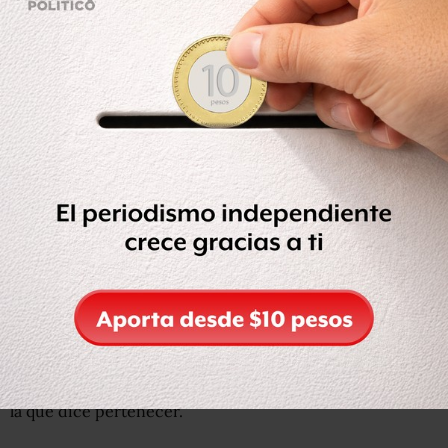
determinar la causa del deceso, súbitamente despertó.
Las cicatrices que le provocaron durante las riñas son
marcas de su cercanía con la muerte, asegura.
Los tatuajes que retratan su paso por la pandilla no tienen
significado para él desde agosto de 2016, cuando se
retiró de la banda.
“Mi deseo más grande es quitarme estas letras”,
expresa sin miedo a su pasado.
Pero como no puede
hacerlo aún con láser, un procedimiento costoso y largo
que no está a su alcance, se tatuó encima de ellas unas
grandes equis para simbolizar su rechazo.
Se congratula de que con su testimonio le está “ganando
almas a Satanás” para incorporarlas a la Iglesia bautista a
la que dice pertenecer.