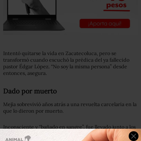
Intentó quitarse la vida en Zacatecoluca, pero se
transformó cuando escuchó la prédica del ya fallecido
pastor Édgar López. “No soy la misma persona” desde
entonces, asegura.
Dado por muerto
Mejía sobrevivió años atrás a una revuelta carcelaria en la
que lo dieron por muerto.
Inconsciente y “bañado en sangre”, fue llevado junto a los
cadáveres de otros reclusos a una morgue del instituto
forense.
Cuando se disponían a clavarle el bisturí para