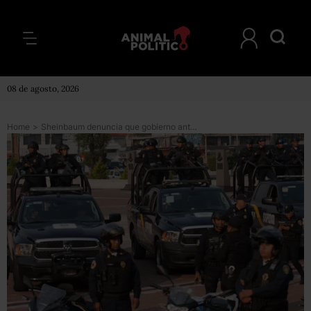
08 de agosto, 2026
Home
>
Sheinbaum denuncia que gobierno anterior “maquilló” cifras y ocultó 24 mil delitos de alto impacto