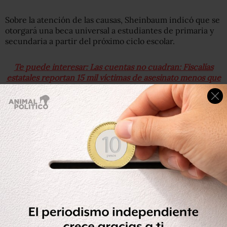
Sobre la atención de las causas, Sheinbaum indicó que se
otorgará una beca universal a estudiantes de primaria y
secundaria a partir del próximo ciclo escolar.
Te puede interesar: Las cuentas no cuadran: Fiscalías
estatales reportan 15 mil víctimas de asesinato menos que
el Inegi
También se inaugurarán cinco nuevas preparatorias en la
capital y habrá una nueva universidad, que tendrá
carreras compartidas con la UNAM y el Instituto
Politécnico Nacional.
Los centros PILARES fueron mencionados por la jefa de
Gobierno como parte de las acciones de atención a las
causas de la inseguridad.
En cuanto a la presencia de más y mejores policías, se