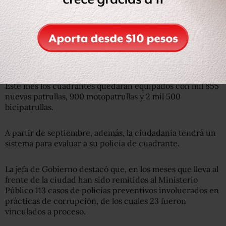
adelantó que habrá más elementos preventivos, pues
para final de año se espera que haya 24 mil 168 oficiales
en 847 cuadrantes.
Lee también: Ante alza de homicidios, la Guardia Nacional
operará en toda la CDMX; iniciará en cuatro alcaldías
Este mes los cuadrantes quedarán equipados con mil 855
nuevas patrullas, 900 motopatrullas y 2 mil 500
bicipatrullas.
A partir de septiembre, además, la ciudadanía tendrá un
sistema para evaluar a su policía de cuadrante.
La jefa de Gobierno destacó que, en los meses que lleva al
frente de la ciudad han sido remitidos al Ministerio
Público 113 casos de policías preventivos involucrados en
prácticas de corrupción, de los cuales 23 fueron
vinculados a proceso.