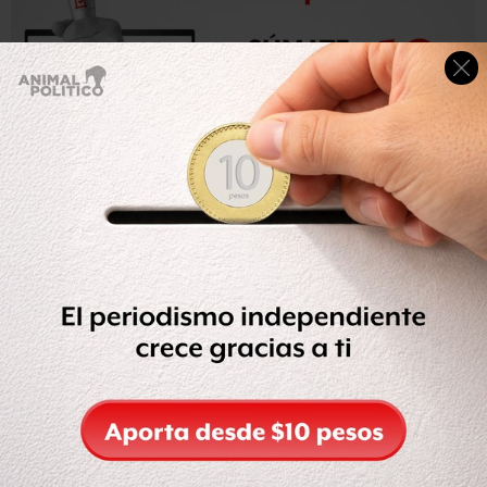
El funcionario dijo que los dos afectados habían sido
comisionados para tocar la campana de la iglesia –de una
religión que no profesan-, pero en su opinión “tomaron
como pretexto que porque son evangélicos causaron esta
situación”.
Te puede interesar: El número de católicos en México va
a la baja; aumentan los ateos y de otras religiones
De acuerdo con Huesca “los sancionaron por no cumplir