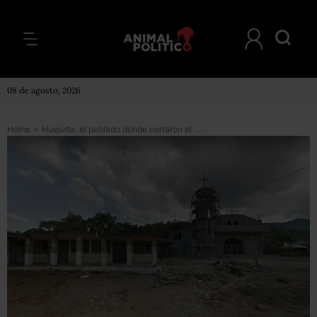
08 de agosto, 2026
Home
>
Huejutla, el poblado donde cortaron el agua a familias evangélicas por no participar en una fiesta católica