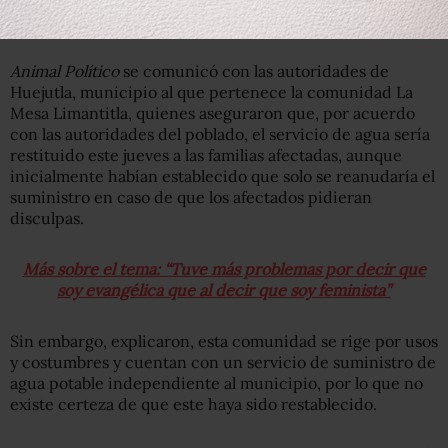
con los acuerdos de la comunidad”.
Animal Político
se comunicó con las autoridades de
Huejutla, municipio al que pertenece la comunidad La
Mesa Limantitla, quienes aseguraron que, por acuerdo
con las autoridades del poblado, el servicio de agua sería
restituido este jueves a las familias afectadas, aunque
inicialmente habían establecido que solo se reanudaría el
suministro en caso de que los afectados pidieran
disculpas.
Más sobre el tema: “Tuve más problemas por decir que
soy evangélica que al decir que soy feminista”
Sin embargo, explicaron, esta comunidad se rige por usos
y costumbres y cuentan con un servicio de suministro de
agua potable independiente al municipio, por lo que no
existe certeza de que este haya sido restablecido.