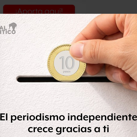
. “Se aplicaron de inmediato las
rápidamente”, señaló la empresa en un
istración Portuaria Integral de
pendencia que estuvo presente en el
ontrolada determinó que no era
tó un evento que ocasionó el vertido
e 3 (tres) m3. Se aplicaron de
se controló rápidamente.