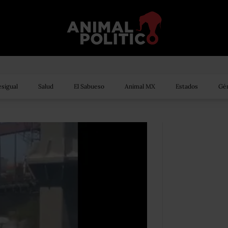
sigual
Salud
El Sabueso
Animal MX
Estados
Gén