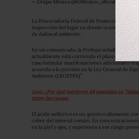
— Grupo México (@GMexico_oficial)
July 10, 
La Procuraduría Federal de Protección al Amb
inspección del lugar en donde ocurrió el derr
de daños al ambiente.
En un comunicado, la Profepa señaló que “se l
actualmente está corriendo el plazo de cinco 
caso formular manifestaciones adicionales resp
acuerdo a lo previsto en la Ley General de Equi
Ambiente (LEGEPPA)”.
Leer: ¿Por qué murieron 48 manatíes en Tabasc
entre las causas
El ácido sulfúrico es un químico altamente corr
cobre del mineral común. En concentraciones 
en la piel y ojos, y superiores a ese rango pro