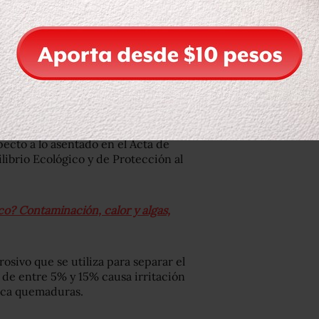
2019
iente inició un procedimiento de
ame para conocer la posible existencia
evantó el acta correspondiente y
días para que la empresa pueda en su
ecto a lo asentado en el Acta de
librio Ecológico y de Protección al
o? Contaminación, calor y algas,
osivo que se utiliza para separar el
de entre 5% y 15% causa irritación
voca quemaduras.