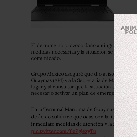
El derrame no provocó daño a ninguna persona
medidas necesarias y la situación se controló 
comunicado.
Grupo México aseguró que dio aviso a la Admin
Guaymas (API) y a la Secretaría de Marina, de
lugar y al constatar que la situación estaba c
necesario activar un plan de emergencia.
En la Terminal Marítima de Guaymas se presen
de ácido sulfúrico que ocasionó la liberación d
inmediato medidas de atención y la situación 
pic.twitter.com/6ePgl4zyTu