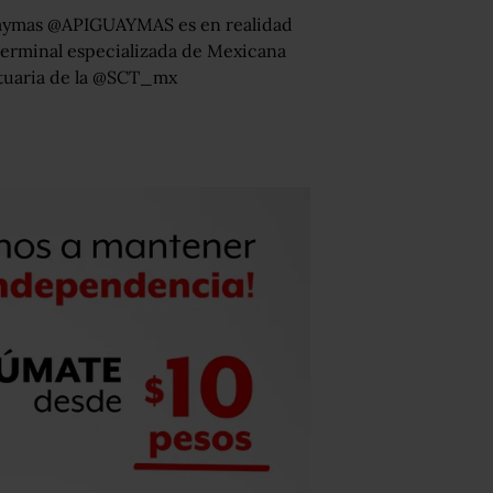
aymas ⁦@APIGUAYMAS⁩ es en realidad
 terminal especializada de Mexicana
tuaria de la ⁦@SCT_mx⁩