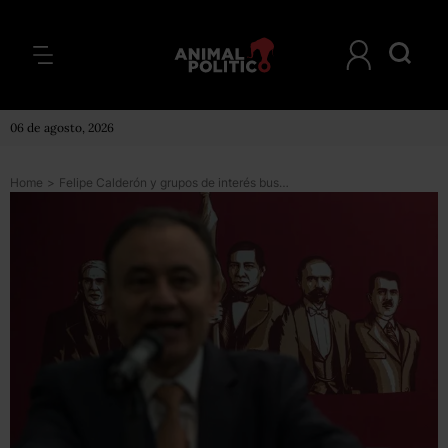
06 de agosto, 2026
Home
>
Felipe Calderón y grupos de interés buscan beneficiarse con protestas de policías federales: Durazo