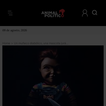
09 de agosto, 2026
Home
>
Un muñeco diabólico, una mascota jurásica y una mirada al rock soviético, en la cartelera