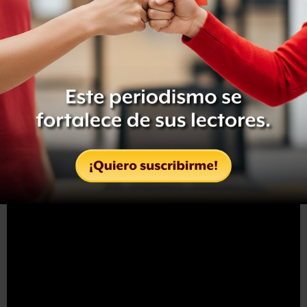
Dirección
: Ryan Bellgardt
Protagonizan
: David Fletcher-Hall, Kyler Charles Beck,
Ben Hall, Jamie Loy
Sinopsis
: Un adolescente aventurero reúne el valor
necesario para ayudar a un dinosaurio a escapar de las
garras de un científico loco que quiere emplearle para
realizar experimentos.