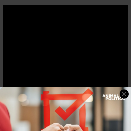
Mascota jurásica
(
The Adventures of Jurassic Pet
,
2019)