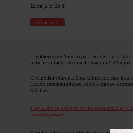
22 de julio, 2019
Compartir
El gobierno de México planteó a Estados Unido
para incautar la fortuna de Joaquín El Chapo 
El canciller Marcelo Ebrard informó este lunes
Estado estadounidense, Mike Pompeo, durante 
México.
Lee: El fin de una era: El Chapo Guzmán es c
años de prisión
Ebrad explicó que pidió crear un grupo binaci