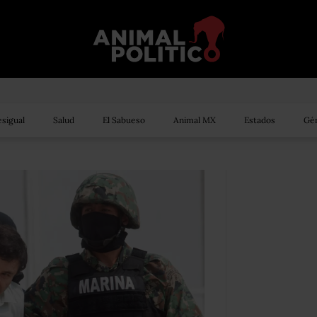
sigual
Salud
El Sabueso
Animal MX
Estados
Gén