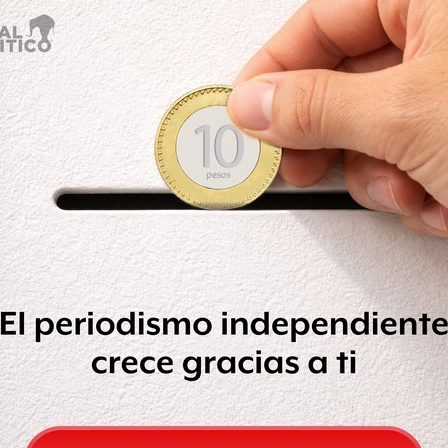
riores, la Unidad de Inteligencia
 y otras dependencias que deben
ento de un personaje como El Chapo
l canciller, quien añadió que Pompeo lo
a oficial positiva.