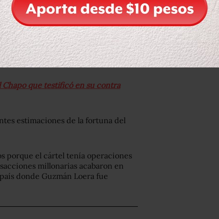
 Chapo que testificó en su contra
ntes estimaciones de la fortuna del
s porque el cártel tenía operaciones
nsacciones millonarias acabaron en
e país donde Guzmán Loera fue