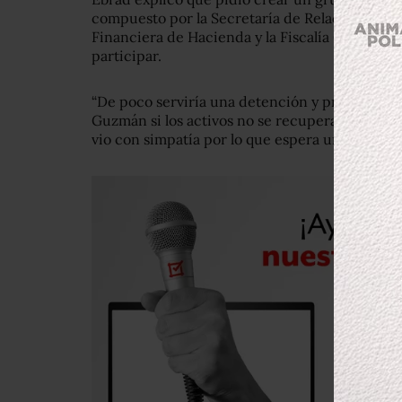
compuesto por la Secretaría de Relaciones Exte
Financiera de Hacienda y la Fiscalía General,
participar.
“De poco serviría una detención y procesami
Guzmán si los activos no se recuperan”, dijo e
vio con simpatía por lo que espera una respuest