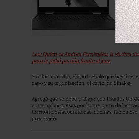
Lee: Quién es Andrea Fernández, la víctima del
pero le pidió perdón frente al juez
Sin dar una cifra, Ebrard señaló que hay difere
capo y su organización, el cártel de Sinaloa.
Agregó que se debe trabajar con Estados Unido
entre ambos países por lo que parte de las tra
territorio estadounidense, además, fue en es
procesado.