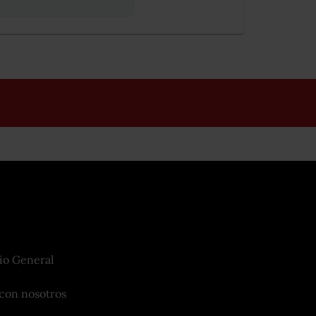
io General
con nosotros