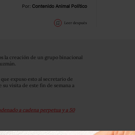
Por:
Contenido Animal Político
Leer después
s la creación de un grupo binacional
Guzmán.
 que expuso esto al secretario de
su visita de este fin de semana a
ondenado a cadena perpetua y a 50
onal que del lado mexicano estaría