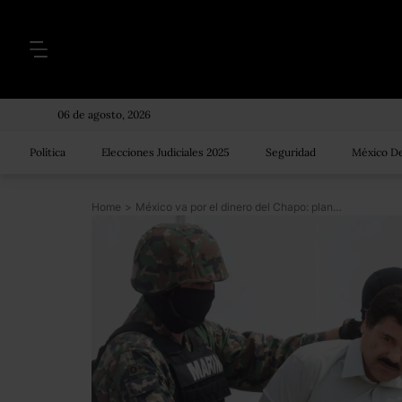
06 de agosto, 2026
Política
Elecciones Judiciales 2025
Seguridad
México De
Home
>
México va por el dinero del Chapo: planean comisión con EU para incautar los activos del capo