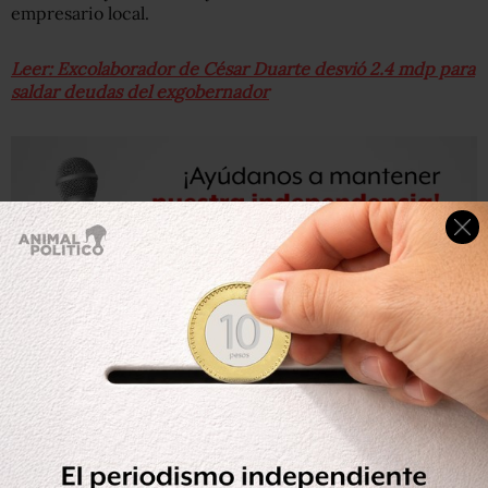
empresario local.
Leer: Excolaborador de César Duarte desvió 2.4 mdp para
saldar deudas del exgobernador
La FGE informó que en el juicio 87/2019 hubo 90 pruebas