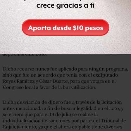
en contra de Tarín compuestas por informes, diversos
documentos públicos y bancarios, así como testigos que
lo inculpaban del delito.
Según el expediente presentado ante las autoridades
competentes, el exservidor público simuló la
contratación de una empresa de nombre Bildung
Consultoría Organizacional S&S S.A. de C.V. de julio a
septiembre de 2016.
Dicho recurso nunca fue aplicado para ningún programa,
sino que fue un acuerdo que tenía con el exdiputado
Reyes Ramírez y César Duarte, para que votara en el
Congreso local a favor de la bursatilización.
Dicha desviación de dinero fue a través de la licitación
antes mencionada a fin de buscar legalidad en el acto, y
se espera que para el 19 de julio se realice la
individualización de sanciones por parte del Tribunal de
Enjuiciamiento, ya que el ahora culpable tiene diversos