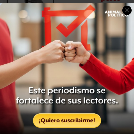
Notimex refirió que la relación jurídica que existe con
ellos es de naturaleza administrativa, derivada de un
contrato de prestación de servicios por tiempo
determinado (anual), que ellos aceptaron y firmaron a
partir de 2013, que fue cuando se les modificó la relación
con la institución.
A partir de esa fecha, según Notimex, cada año se
estableció un proceso de contratación de servicios, y de
firma de su respectivo contrato, de acuerdo con la Ley de
Adquisiciones, Arrendamientos y Servicios del Sector
Público y su Reglamento.
En ese sentido, los corresponsales reclaman que se