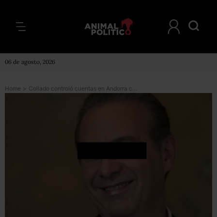
06 de agosto, 2026
Home
>
Collado controló cuentas en Andorra con 120 mdd; gobierno de Peña lo exculpó, reporta El País