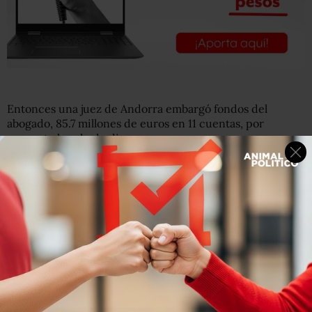
Entonces una juez de Andorra embargó fondos del
abogado, 85.7 millones de euros en 11 cuentas, por
presunto lavado de dinero.
Sin embargo,
la investigación fue archivada en octubre
de 2018,
después de que la Procuraduría General de la
República, en el último lapso del gobierno de Enrique
Peña Nieto,
enviara a la juez varios informes
exculpando a Collado.
“Se desprende que (Collado) obtiene ingresos lícitos”,
aseguró la PGR en una resolución, según
El País,
impidiendo al país europeo actuar.