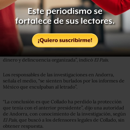
Dicho medió detalló que, hasta que comenzó el gobierno
de Andrés Manuel López Obrador, la Agencia Estatal de
Resoluciones Bancarias (AREB) inició un procedimiento
administrativo para desbloquear el dinero.
“Semanas después de que este procedimiento terminara
y de que Collado recuperara su capital, el letrado fue
detenido el pasado 9 de julio en México por lavado de
dinero y delincuencia organizada”, indicó
El País.
Los responsables de las investigaciones en Andorra,
señala el medio, “se sienten burlados por los informes de
México que exculpaban al letrado”.
“La conclusión es que Collado ha perdido la protección
que tenía con el anterior presidente”, dijo una autoridad
de Andorra, con conocimiento de la investigación, según
El País,
que buscó a los defensores legales de Collado, sin
obtener respuesta.