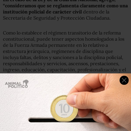
“consideramos que se reglamenta claramente como una
institución policial de carácter civil
dentro de la
Secretaría de Seguridad y Protección Ciudadana.
Como lo establece el régimen transitorio de la reforma
constitucional, puede tener aspectos homologados a los
de la Fuerza Armada permanente en lo relativo a
estructura jerárquica, regímenes de disciplina que
incluya faltas, delitos y sanciones a la disciplina policial,
responsabilidades y servicios, ascensos, prestaciones,
ingreso, educación, capacitación, profesionalización y el
cumplimiento de las responsabilidades y tareas”.
En días previos, el gobierno de López Obrador se
confrontó con la CNDH por el tema de las estancias
infantiles, luego de que la Comisión señalara que con los
cambios al programa se violaron derechos humanos, lo
que la administración federal rechaza.
Leer: CNDH pide reconsiderar recomendación sobre