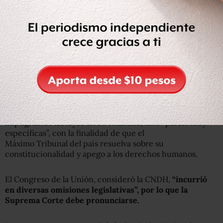
estancias infantiles, “rechazo es de regímenes
autoritarios”
La Comisión Nacional de Derechos Humanos (CNDH)
informó el sábado sobre
la presentación ante la Suprema
Corte de Justicia de cuatro acciones de
inconstitucionalidad, respecto a las leyes que regulan la
actuación de la Guardia Nacional.
En un comunicado, el organismo explicó que no está
impugnando las leyes en su totalidad, sino “partes muy
específicas”, con la finalidad de que el
Máximo Tribunal del país resuelva sobre su
constitucionalidad y apego a los derechos humanos.
El Congreso de la Unión, consideró la CNDH,
“incurrió
en diversas omisiones
legislativas”, por lo que la
Suprema Corte debe pronunciarse.