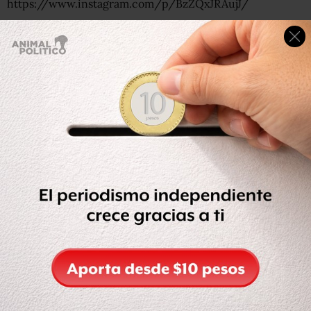
https://www.instagram.com/p/BzZQxJRAujJ/
Con la compra consolidada de medicamentos para el
segundo semestre, aseguró, se logró un ahorro de 2 mil
700 millones de pesos, y en general, en los procesos de
compra de su gobierno se alcanzaron ahorros por 113 mil
millones de pesos.
Otros puntos de ahorro que refirió es que se eliminaron
los cargos de asesores, que ya no se han comprado
vehículos nuevos para altos funcionarios, y que
ya “no
existe el consejo de promoción turística que manejaba
sin honestidad ni transparencia, los impuestos
cobrados a extranjeros”,
además de que desaparecieron
51 oficinas de ProMéxico en otros países, con lo que se
tendrán ahorros de al menos 8 mil millones de pesos,
destinados al proyecto del Tren Maya.
López Obrador dio la cifra de los programas de apoyo de
la Secretaría de Bienestar ya están llegando a 3 de cada