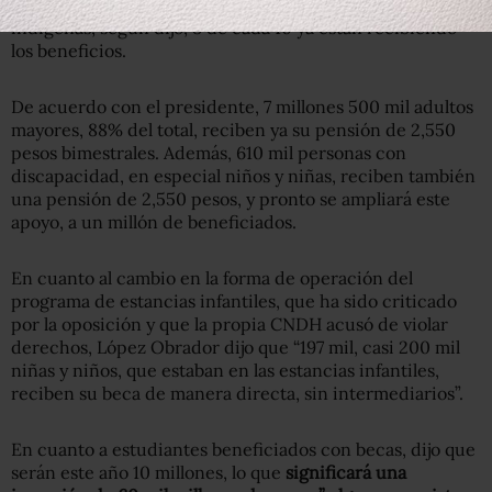
10 hogares en México. En el caso de comunidades
indígenas, según dijo, 8 de cada 10 ya están recibiendo
los beneficios.
De acuerdo con el presidente, 7 millones 500 mil adultos
mayores, 88% del total, reciben ya su pensión de 2,550
pesos bimestrales. Además, 610 mil personas con
discapacidad, en especial niños y niñas, reciben también
una pensión de 2,550 pesos, y pronto se ampliará este
apoyo, a un millón de beneficiados.
En cuanto al cambio en la forma de operación del
programa de estancias infantiles, que ha sido criticado
por la oposición y que la propia CNDH acusó de violar
derechos, López Obrador dijo que “197 mil, casi 200 mil
niñas y niños, que estaban en las estancias infantiles,
reciben su beca de manera directa, sin intermediarios”.
En cuanto a estudiantes beneficiados con becas, dijo que
serán este año 10 millones, lo que
significará una