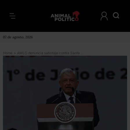
07 de agosto, 2026
Home
>
AMLO denuncia sabotaje contra Santa Lucía; destaca ahorros, aunque reconoce bajo crecimiento económico