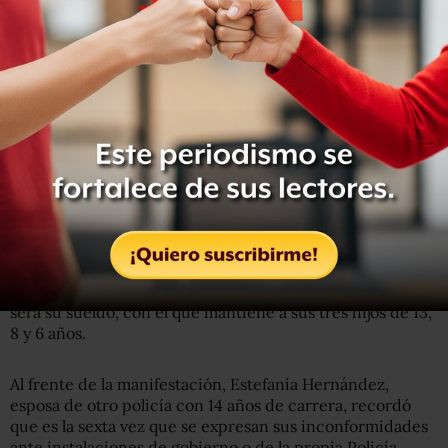
irán a Instituto de Migración
No los pasó porque determinaron que tiene sobrepeso,
aunque Norma asegura que no es así. Sin embargo, lo
llamaron para ir comisionado a la frontera sur, y al llegar
ahí, le dijeron que ya era parte de la Guardia Nacional y
que tendría un nuevo contrato.
La familia está preocupada porque su sueldo regular
como policía era de 4 mil pesos a la quincena, más los
bonos de operatividad que reciben cuando están en una
misión en alguna parte del país, pero ahora le dijeron que
ya no iba a existir ese bono y no está seguro de cuánto
será su sueldo, con el que mantiene a sus tres hijos de 13,
8 y 6 años.
Al frente de la manifestación, Estefanía Hernández,
esposa de otro policía con 14 años de carrera, recordó
que es la sexta vez que se expresan sus inconformidades
ante instalaciones de gobierno o de la propia Policía,