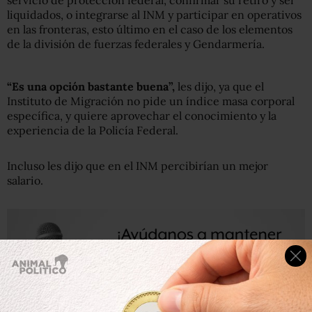
servicio de protección federal, confirmar su retiro y ser
liquidados, o integrarse al INM y participar en operativos
en las fronteras, esto último en el caso de los elementos
de la división de fuerzas federales y Gendarmería.
“Es una opción bastante buena”,
les dijo, ya que el
Instituto de Migración no pide un índice masa corporal
específica, y quiere aprovechar el conocimiento y la
experiencia de la Policía Federal.
Incluso les dijo que en el INM percibirían un mejor
salario.