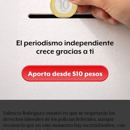
Unos 1,300 policías, mencionó, no tienen el índice de
masa corporal adecuado para incorporarse a la Guardia
Nacional.
Fuentes de la Policía Fderal confirmaron que el
encargado se refiere principalmente a los elementos que
tienen sobrepeso, aunque también tendrán un plazo de
dos meses para ponerse en forma, y decidir sobre su
futuro laboral.
Valencia Rodríguez insistió en que se respetarán los
derechos laborales de los policías federales, aunque
reconoció que en este momento hay incertidumbre, con