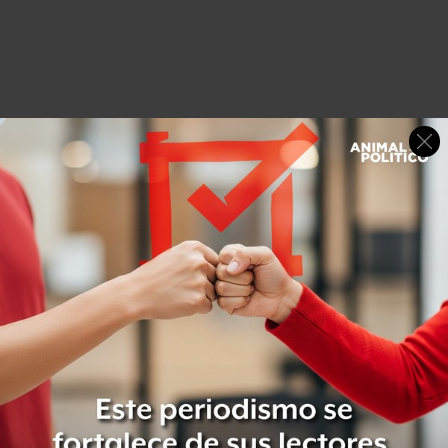
EU investiga a Peña por presunto soborno en Pemex;
“será tratado igual que otros inculpados”, dice AMLO
Elizondo también rechazó haber recibido presión para
votar a favor de la compra de Fertinal, y descartó que se
haya realizado la transacción “sabiendo que valía menos
de lo que se compró”.