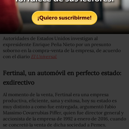
Durante la dirección de Emilio Lozoya Austin, Pemex
concretó la compra de Fertinal con el argumento de
sumar a su capacidad productiva cerca de 1.2 millones de
toneladas de fertilizantes sólidos.
Autoridades de Estados Unidos investigan al
expresidente Enrique Peña Nieto por un presunto
soborno en la compra-venta de la empresa, de acuerdo
con el diario
El Universal
.
Fertinal, un automóvil en perfecto estado:
exdirectivo
Al momento de la venta, Fertinal era una empresa
productiva, eficiente, sana y exitosa, hoy su estado es
muy distinto a como fue entregada, argumentó Fabio
Massimo Covarrubias Piffer, quien fue director general y
accionista de la empresa de 1992 a enero de 2016, cuando
se concretó la venta de dicha sociedad a Pemex.