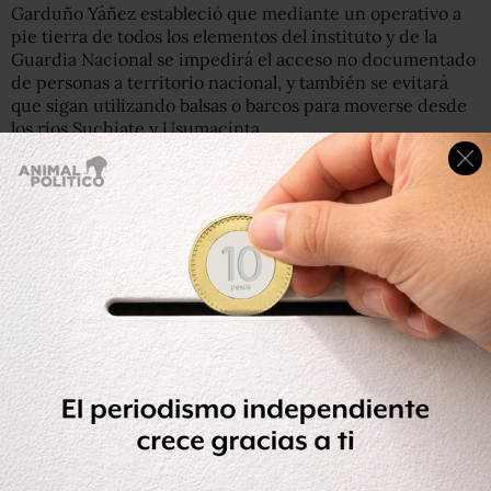
Garduño Yáñez estableció que mediante un operativo a
pie tierra de todos los elementos del instituto y de la
Guardia Nacional se impedirá el acceso no documentado
de personas a territorio nacional, y también se evitará
que sigan utilizando balsas o barcos para moverse desde
los ríos Suchiate y Usumacinta.
Te puede interesar: Por tema migratorio, autobuses
pedirán identificación al comprar boletos
No habrá más ingresos masivos y anárquicos de
migrantes, y se tiene la meta de regresar diariamente a
dos mil 500 personas sin documentos, dijo el
comisionado del INM.
Aquellas personas que están en campamentos y que de
manera voluntaria deseen retornar a sus lugares de
origen “vamos a apoyarlas y trasladarlas a su país; no las
vamos a dejar en la frontera, sino a acomodar con los
gobiernos limítrofes”.