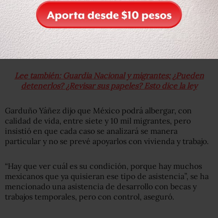
A quienes deseen quedarse en México, se les dará otro
trato, “veremos en qué condiciones están y ver si la
misma ley permite que permanezcan, de no ser así serán
deportados”.
Lee también: Guardia Nacional y migrantes; ¿Pueden
detenerlos? ¿Revisar sus papeles? Esto dice la ley
Garduño Yáñez dijo que México podrá albergar, con
calidad de vida, entre siete y 10 mil migrantes, pero
insistió en que cada caso se analizará se manera
particular y no se prevé apoyarlos con vivienda y trabajo.
“Hay que ver cuál es su condición, porque hay muchos
mexicanos que ya quisieran ese tipo de asistencia”, se ha
mencionado una asistencia de desarrollo con becas y
trabajos temporales, pero con control, aseguró.