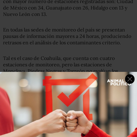
con mayor número de estaciones registradas son: Ciudad
de México con 34, Guanajuato con 26, Hidalgo con 13 y
Nuevo León con 13.
En todas las sedes de monitoreo del país se presentan
pausas de información mayores a 24 horas, produciendo
retrasos en el análisis de los contaminantes criterio.
Tal es el caso de Coahuila, que cuenta con cuatro
estaciones de monitoreo, pero las estaciones de
Monclova, Piedras Negras y Torreón no evalúan los
contaminantes por la falta de datos recientes.
Tabasco cuenta con cinco estaciones, pero éstas no
cuentan con equipo de monitoreo registrado. Mientras
que en Querétaro, solo una de las estaciones ubicada en
Santiago de Querétaro produce información, aunque
presenta pausas mayores a 24 horas.
Las irregularidades y pausas en los sistemas de