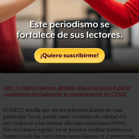
monitoreo, ha generado que en el Informe Nacional de
Calidad del Aire no registre en su totalidad los niveles de
partículas suspendidas PM10 y PM2.5, ozono, monóxido
de carbono, dióxido de nitrógeno y dióxido de azufre en
distintas partes de la república.
Según la OMS, es necesario que la evaluación de PM10,
PM2.5 y dióxido de nitrógeno, sean presentadas cada
hora para crear un análisis diario de las emisiones,
mientras que el ozono, monóxido de azufre y dióxido de
azufre deben evaluarse ocho horas al día.
Leer >> Sufren mareos, alergias: Esta es la lucha legal de
ciudadanos afectados por la contaminación de CDMX
El INECC detalla que sin los informes diarios de esas
partículas “no se puede saber el estado de calidad del
aire respecto a las normas oficiales mexicanas (NOM)…
Sin un conteo regular, no se pueden realizar tendencias
históricas de las concentraciones diarias, ni el porcentaje