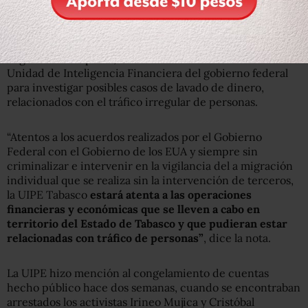
operaciones de lavado de dinero en albergues para la
atención de migrantes en territorio tabasqueño”.
Según dicho reporte, la UIPE comenzó a colaborar con la
Unidad de Inteligencia Financiera del gobierno federal
para investigar posibles casos de lavado de dinero,
relacionados con el tráfico irregular de personas.
“Atentos a los acuerdos realizados por el Gobierno
Federal con el Gobierno de los EUA y siempre sin
criminalizar e intervenir en la vigilancia del a migración
individual que se realiza sin la intervención de terceros,
la UIPE Tabasco
estará atenta a las operaciones
financieras y económicas que se lleven a cabo en
territorio del Estado de Tabasco y que pudieran estar
relacionadas con tráfico de personas”
, dice la nota.
La UIPE hizo mención al congelamiento de cuentas
hecho público hace dos semanas, cuando se encontraban
arrestados los activistas Irineo Mujica y Cristóbal