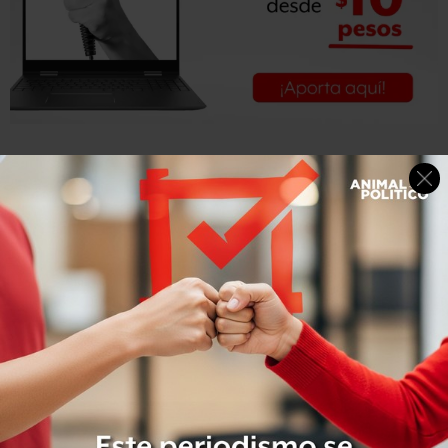
El ministro Eduardo Medina Mora, de acuerdo con
Notimex, negó en una carta haber realizado
transferencias irregulares.
Aseguró que todo su patrimonio y sus variaciones, así
como el de sus dependientes económicos, esposa e hijos,
han sido incluidos de manera puntual en sus
declaraciones patrimoniales desde que es servidor
público, de finales de 2000 a la fecha.
El presidente de la Junta de Coordinación Política del
Senado, Ricardo Monreal, pidió información a la Unidad