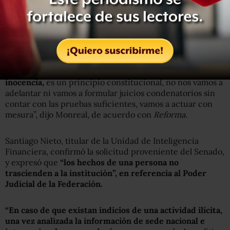
de Inteligencia Financiera y a la Fiscalía General de la
República, sobre las indagatorias que realizan
autoridades de Estados Unidos a las finanzas de Medina
Mora.
“No quiero adelantarme porque luego se cometen
injusticias. Vamos a respetar la presunción de
inocencia,
es un principio constitucional, no nos vamos a
adelantar ni vamos a formular juicios condenatorios sin
contar con las pruebas suficientes, vamos a actuar con
mesura”, dijo Monreal, de acuerdo con
Reforma.
Santiago Nieto, titular de la Unidad de Inteligencia
Financiera, confirmó la solicitud proveniente del Senado,
y expresó que
“los hechos de una persona no
trascienden a la institución”, en referencia al Poder
Judicial de la Federación.
“En caso de que existan indicios de una actividad ilícita,
una vez analizada la información de sede nacional e