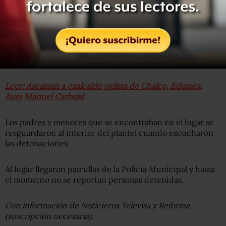
“En el lugar se encontraron elementos balísticos, y un
vehículo compacto que era conducido por el occiso. Se
ha podido establecer, mediante las primeras diligencias,
que
el objetivo de la agresión era el adulto, sin embargo
el menor fue lesionado por uno de los disparos cuando
iba a ingresar a un plantel educativo”.
Leer: Asesinan a exalcalde priista de Chalco, Edomex,
Juan Manuel Carbajal
Los padres y menores que se encontraban en el lugar se
resguardaron al interior del plantel cuando escucharon
las detonaciones.
Al lugar llegaron patrullas de la Policía Municipal y hasta
el momento no se reportan personas detenidas.
Con información de Noticieros Televisa y Reforma
(suscripción necesaria).