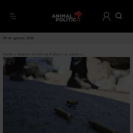
09 de agosto, 2026
Home
>
Mueren un niño de 8 años y un adulto en tiroteo afuera de una primaria en Neza