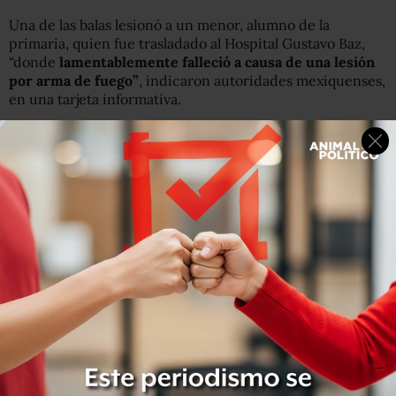
Una de las balas lesionó a un menor, alumno de la
primaria, quien fue trasladado
al Hospital Gustavo Baz,
“
donde
lamentablemente falleció a causa de una lesión
por arma de fuego”
, indicaron autoridades mexiquenses,
en una tarjeta informativa.