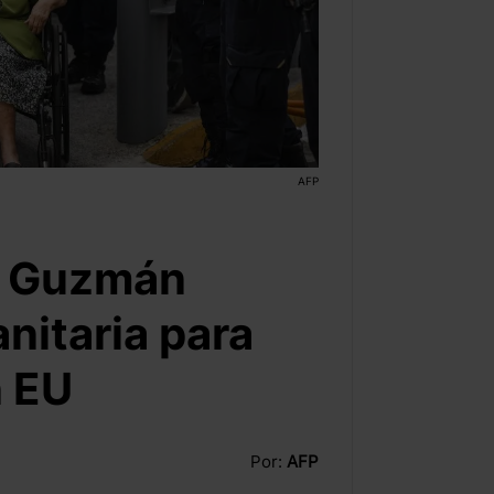
AFP
’ Guzmán
nitaria para
n EU
Por:
AFP