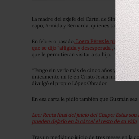
La madre del exjefe del Cártel de Sinaloa fue
capo, Armida y Bernarda, quienes también sol
En febrero pasado
, Loera Pérez le pidió al pr
que se dijo “afligida y desesperada”,
que la apoy
que le permitieran visitar a su hijo.
“Tengo sin verlo más de cinco años y (con) mi 
únicamente mi fe en Cristo Jesús me mantiene v
divulgó el propio López Obrador.
En esa carta le pidió también que Guzmán sea 
Lee: Recta final del juicio del Chapo: Estas son
pueden dejarlo en la cárcel el resto de su vida
Tras un mediático juicio de tres meses en la cor