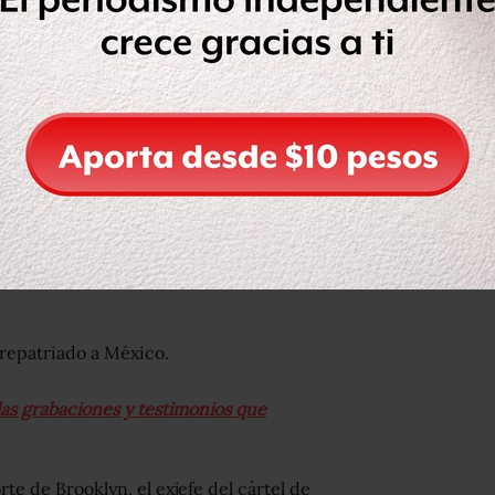
 acompañada por las dos hermanas del
icitaron el documento.
esidente mexicano, en una carta en la
ara para obtener visas humanitarias
avanzada edad y el no poder verlo,
iva”, escribió en la misiva que
repatriado a México.
 las grabaciones y testimonios que
te de Brooklyn, el exjefe del cártel de