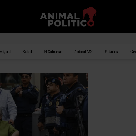
sigual
Salud
El Sabueso
Animal MX
Estados
Gén