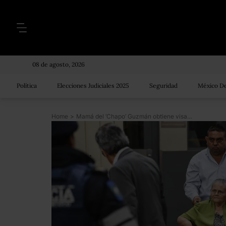
08 de agosto, 2026
Política
Elecciones Judiciales 2025
Seguridad
México De
Home
>
Mamá del ‘Chapo’ Guzmán obtiene visa humanitaria para visitar a su hijo en EU