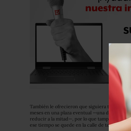
También le ofrecieron que siguiera trabajando 
meses en una plaza eventual —una de las figu
reducir a la mitad—, por lo que tampoco acept
ese tiempo se quede en la calle de todas maner