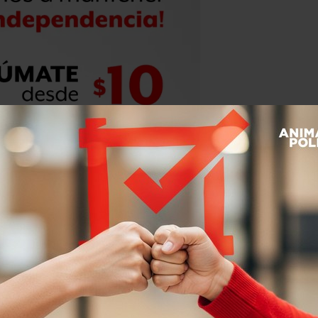
ahí, pero con un contrato por tres
ras que Presidencia ha ordenado
ó, ante el temor de que después de
as.