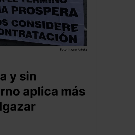
Foto: Itxaro Arteta
a y sin
erno aplica más
lgazar