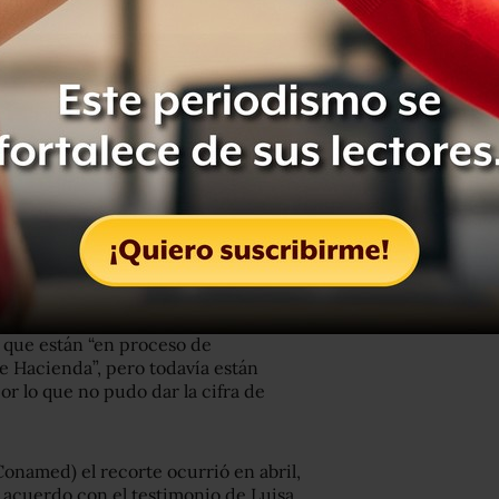
ido despedidos alrededor de 30
el Archivo: la mitad en diciembre
e dijeron que en julio y en noviembre
adores que la misma administración
encia ha reclutado a 100
becarios de
rincipales programas del nuevo
a chicos que reciben capacitación.
 que están “en proceso de
de Hacienda”, pero todavía están
or lo que no pudo dar la cifra de
onamed) el recorte ocurrió en abril,
acuerdo con el testimonio de Luisa,