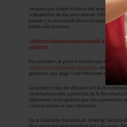
Asegura que desde el inicio del sexenio han s
trabajadores de los poco más de 200 que tenía 
pasado y la otra mitad ahora en mayo. Aunque l
habrá más recortes.
Gobierno federal ordena despedir a los trabaj
contrató
En contraste, le parece irónico que la depend
Jóvenes Construyendo el Futuro
, uno de los p
gobierno, que paga 3 mil 600 pesos mensuales 
La subdirección de difusión del AGN confirmó
reestructuración, a petición de la Secretaría 
elaborando la propuesta que van a presentar, p
cuántas plazas se han eliminado.
En la Comisión Nacional de Arbitraje Médico (C
días antes del memorándum del 3 de mayo. De 