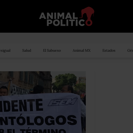
sigual
Salud
El Sabueso
Animal MX
Estados
Gén