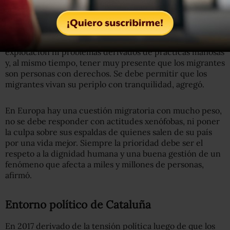
Sobre los éxodos que se viven en Europa y países como
México, Alfred Bosch opinó que las migraciones deben
ser gestionadas para que no se produzcan redes de
explotación ni problemas derivados de prácticas mafiosas
y, al mismo tiempo, tener muy presente que los migrantes
son personas con derechos. Se debe permitir que los
migrantes vivan su periplo con tranquilidad, agregó.
En Europa hay una cuestión migratoria con mucho peso,
no se debe responder con actitudes xenófobas, ni poner
la culpa sobre sus espaldas de quienes salen de su país
por una vida mejor. Siempre la prioridad debe ser el
respeto a la dignidad humana y una buena gestión de un
fenómeno que afecta a miles y millones de personas,
afirmó.
Entorno político de Cataluña
En 2017 derivado de la tensión política luego de que los