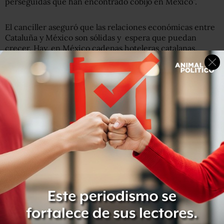
perseguidas que han encontrado cobijo en México”.
El canciller aseguró que las relaciones económicas entre
Cataluña y México son sólidas y espera que puedan
crecer. Hay, en México cadenas hoteleras catalanas,
además de intercambio comercial y de manufactura.
“El sector turístico tiene desarrollo importante entre
empresas que operan en ambos lados, está la feria de
Barcelona que es muy potente, que es de las ferias de
vanguardia en todo el mundo, y se está colaborando con
la feria de Puebla. Además, en el sector automotriz, hay
piezas que se fabrican en México y se ensamblan en
Barcelona, todo esto se puede maximizar. Hay mucho
campo para desarrollar”, afirmó.
Lee >> Trece indígenas presos en Chiapas suman 26 días
en huelga de hambre
Migraciones