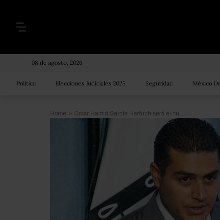
08 de agosto, 2026
Política
Elecciones Judiciales 2025
Seguridad
México De
Home
>
Omar Hamid García Harfuch será el nuevo jefe de policía de investigación en CDMX