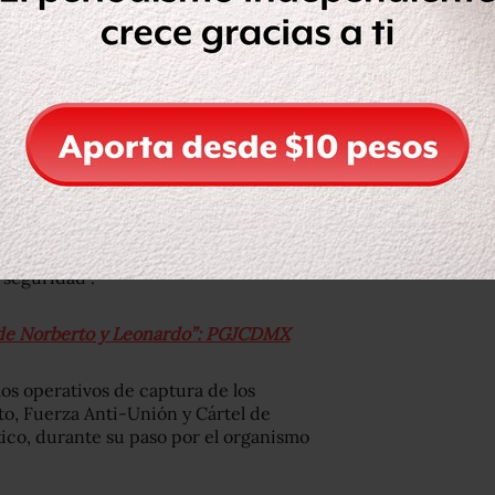
dad de México, Claudia Sheinbaum,
ia de seguridad
tras los asesinatos de
o Avendaño.
seguridad que recibió su gobierno -
nte corrompidas”, por lo que en los
ormarlas, a trabajar con mandos
jar de manera unificada en los temas
 seguridad”.
s de Norberto y Leonardo”: PGJCDMX
os operativos de captura de los
to, Fuerza Anti-Unión y Cártel de
ico, durante su paso por el organismo