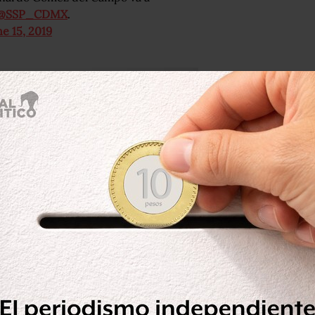
@SSP_CDMX
.
ne 15, 2019