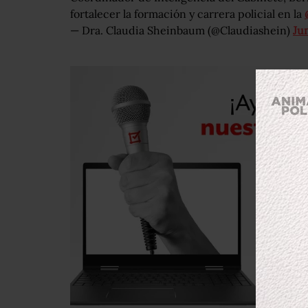
fortalecer la formación y carrera policial en la
— Dra. Claudia Sheinbaum (@Claudiashein)
Ju