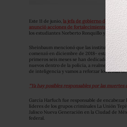
Este 11 de junio,
la jefa de gobierno de la Ciu
anunció acciones de fortalecimiento en mater
los estudiantes Norberto Ronquillo y Leonard
Sheinbaum mencionó que las instituciones de 
comenzó en diciembre de 2018- están “sumame
primeros seis meses se han dedicado “a transf
nuevos dentro de la policía, a realmente traba
de inteligencia y vamos a reforzar los temas de
“Ya hay posibles responsables por las muerte
García Harfuch fue responsable de encabezar l
líderes de los grupos criminales La Unión Tepi
Jalisco Nueva Generación en la Ciudad de Méx
federal.