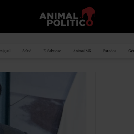
sigual
Salud
El Sabueso
Animal MX
Estados
Gén