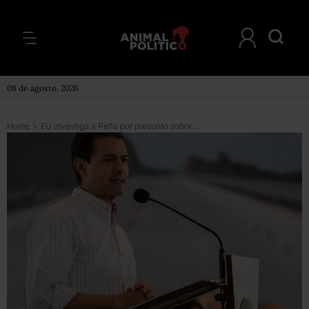
08 de agosto, 2026
Home
>
EU investiga a Peña por presunto soborno en Pemex; “será tratado igual que otros inculpados”, dice AMLO