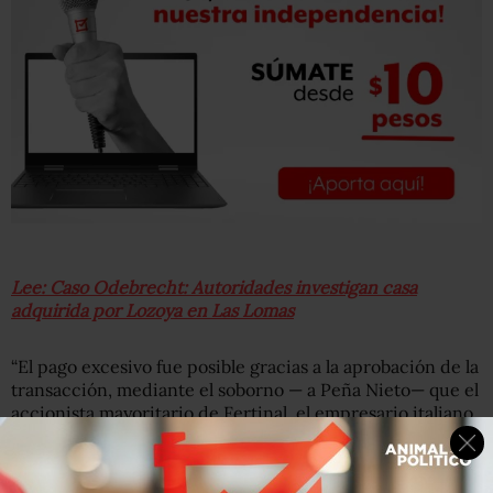
Lee: Caso Odebrecht: Autoridades investigan casa
adquirida por Lozoya en Las Lomas
“El pago excesivo fue posible gracias a la aprobación de la
transacción, mediante el soborno — a Peña Nieto— que el
accionista mayoritario de Fertinal, el empresario italiano
Fabio Massimo Covarrubias Piffer pagó utilizando el
fideicomiso 470 que se creó para formalizar la operación
de compraventa. Ese fue el mecanismo a través del cual