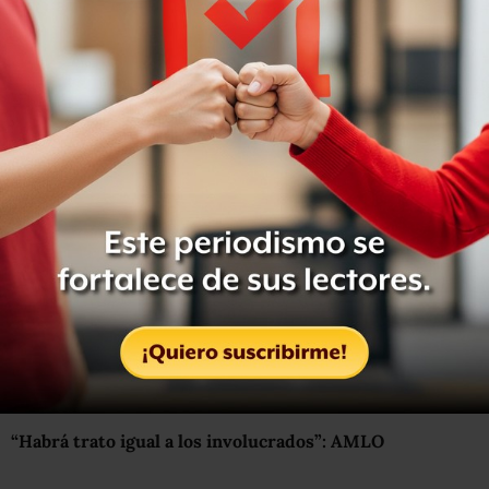
se pagó el soborno”, argumentó el informante en
declaración la SEC.
Al cotizar en la Bolsa de Valores de Estados Unidos,
Pemex se sujeta a las leyes de la Unión Americana. En
este caso, el presunto soborno a Peña Nieto es
investigado por posible detrimento en el patrimonio de
Pemex y tenedores de bonos.
Además, según parte de lo declarado por el demandante,
el sistema bancario de Estados Unidos fue “utilizado”
para facilitar, vía cuentas en ese país, los pagos por
soborno.
Lee: Gobierno de AMLO asciende a funcionario de Pemex
que validó contratos a Odebrecht
“Habrá trato igual a los involucrados”: AMLO