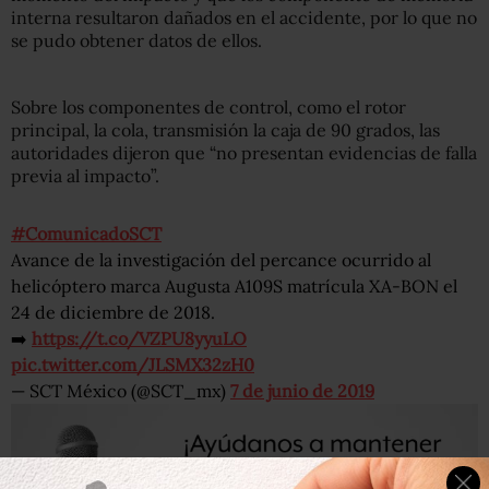
interna resultaron dañados en el accidente, por lo que no
se pudo obtener datos de ellos.
Sobre los componentes de control, como el rotor
principal, la cola, transmisión la caja de 90 grados, las
autoridades dijeron que “no presentan evidencias de falla
previa al impacto”.
#ComunicadoSCT
Avance de la investigación del percance ocurrido al
helicóptero marca Augusta A109S matrícula XA-BON el
24 de diciembre de 2018.
➡️
https://t.co/VZPU8yyuLO
pic.twitter.com/JLSMX32zH0
— SCT México (@SCT_mx)
7 de junio de 2019