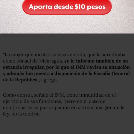
“La mujer que mostró su visa vencida, que la acreditaba
como cónsul de Nicaragua,
se le informó también de su
estancia irregular, por lo que el INM revisa su situación
y además fue puesta a disposición de la Fiscalía General
de la República”,
agregó.
Como cónsul, señaló el INM, tiene inmunidad en el
ejercicio de sus funciones, “pero en el caso de
comprobarse su participación en actos al margen de la
ley, no la tendría”.