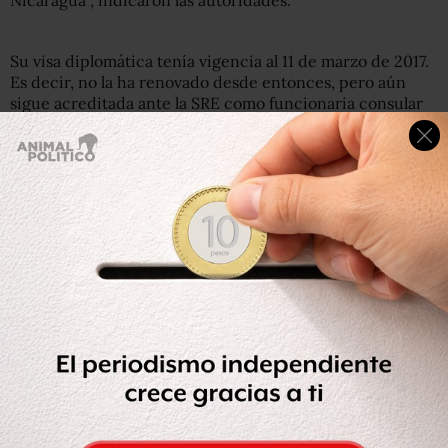
Nicaragua”, indicaron las autoridades.
Su visa diplomática tenía vigencia al 11 de marzo de 2017.
Es decir, no la ha renovado desde entonces, pero aún
sigue acreditada ante la SRE como funcionaria consular
de Nicaragua en Tapachula, Chiapas.
“Al ser cuestionada sobre el origen y destino de los
extranjeros que trasladaba, refirió que los llevaría a un
albergue en Ciudad Ixtepec, Oaxaca.
Se le informó que
las personas de origen cubano que trasladaba estaban
en condición irregular, por lo que no podrían continuar
el tránsito al destino previsto”
, apuntó el INM.