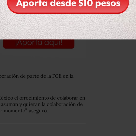
boración de parte de la FGE en la
éxico el ofrecimiento de colaborar en
s asuman y quieran la colaboración de
mer momento”, aseguró.