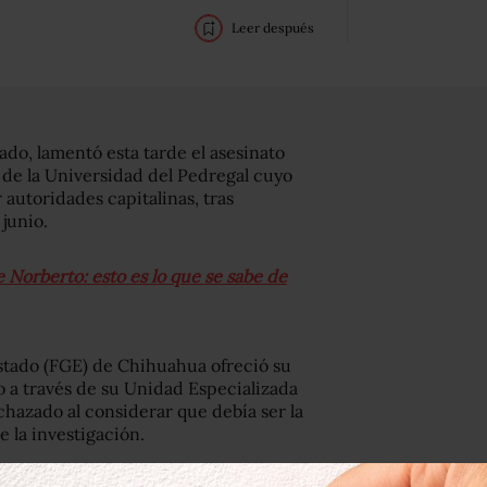
Leer después
do, lamentó esta tarde el asesinato
de la Universidad del Pedregal cuyo
autoridades capitalinas, tras
junio.
 Norberto: esto es lo que se sabe de
 Estado (FGE) de Chihuahua ofreció su
o a través de su Unidad Especializada
chazado al considerar que debía ser la
e la investigación.