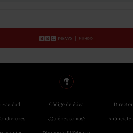
rivacidad
Código de ética
Director
Condiciones
¿Quiénes somos?
Anúnciate 
frecuentes
Directorio El Sabueso