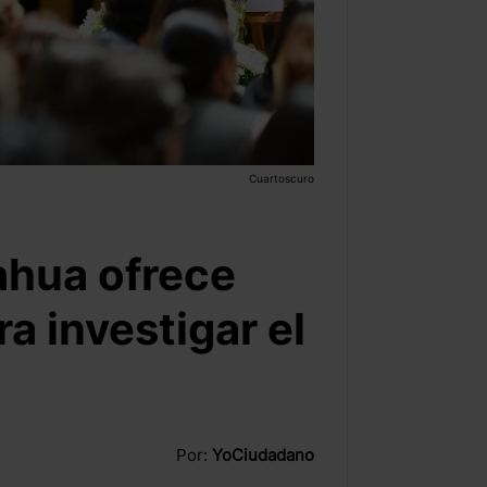
Cuartoscuro
ahua ofrece
 investigar el
Por:
YoCiudadano