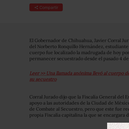
Compartir
El Gobernador de Chihuahua, Javier Corral Jura
del Norberto Ronquillo Hernández, estudiante 
cuerpo fue localizado la madrugada de hoy por 
permanecer secuestrado desde el pasado 4 de 
Leer >> Una llamada anónima llevó al cuerpo de
su secuestro
Corral Jurado dijo que la Fiscalía General del
apoyo a las autoridades de la Ciudad de Méxic
de Combate al Secuestro, pero que este fue re
propia Fiscalía capitalina la que se encargara d