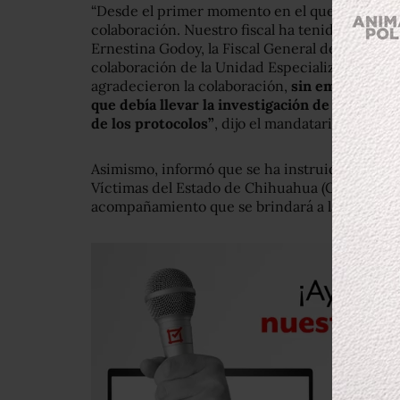
“Desde el primer momento en el que nos enter
colaboración. Nuestro fiscal ha tenido comunic
Ernestina Godoy, la Fiscal General de la Ciuda
colaboración de la Unidad Especializada de Co
agradecieron la colaboración,
sin embargo dec
que debía llevar la investigación de este ca
de los protocolos”
, dijo el mandatario chihua
Asimismo, informó que se ha instruido a la Co
Víctimas del Estado de Chihuahua (CEAVE) par
acompañamiento que se brindará a la familia 