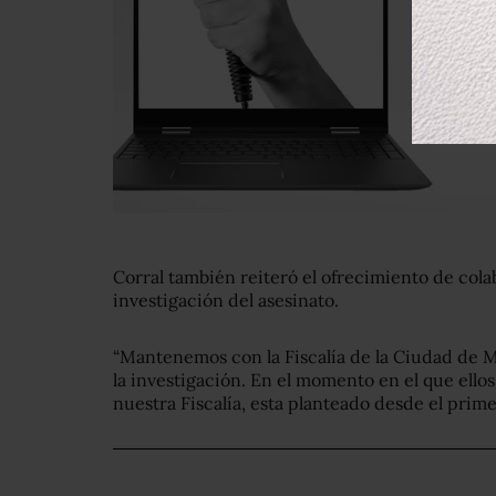
Corral también reiteró el ofrecimiento de cola
investigación del asesinato.
“Mantenemos con la Fiscalía de la Ciudad de M
la investigación. En el momento en el que ello
nuestra Fiscalía, esta planteado desde el pri