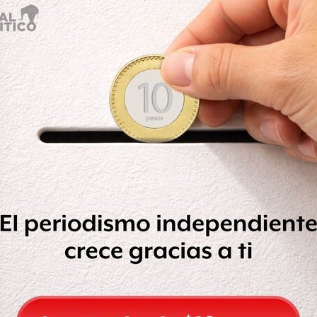
amos (del secuestro), ofrecimos una
ación directa con la licenciada
d de México. Les ofrecimos incluso la
mbate al Secuestro. Ellos
idieron que era su propia unidad la
so y lo comprendemos porque es parte
huense.
misión Ejecutiva de Atención a
a que dé seguimiento al
de Ronquillo Hernández.