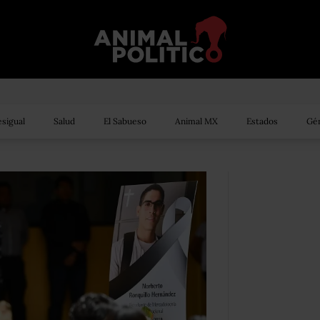
sigual
Salud
El Sabueso
Animal MX
Estados
Gén