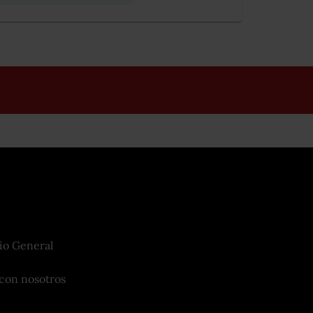
io General
con nosotros