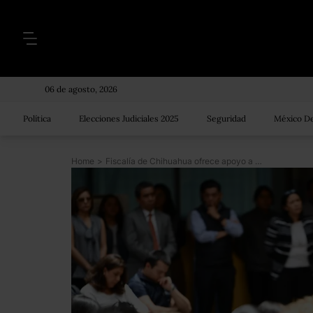
06 de agosto, 2026
Política
Elecciones Judiciales 2025
Seguridad
México De
Home
>
Fiscalía de Chihuahua ofrece apoyo a CDMX para investigar el caso de Norberto