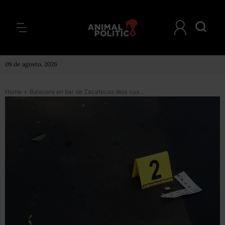
09 de agosto, 2026
Home
>
Balacera en bar de Zacatecas deja cuatro muertos y seis heridos