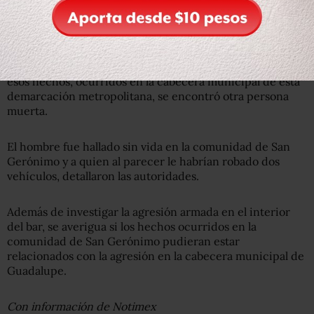
Lee: Con 17,500 asesinatos, el primer semestre de AMLO
es el más violento de los últimos sexenios
La SSP también dio a conocer que minutos después de
esos hechos, ocurridos en la cabecera municipal de esta
demarcación metropolitana, se encontró otra persona
muerta.
El hombre fue hallado sin vida en la comunidad de San
Gerónimo y a quien al parecer le habrían robado dos
vehículos, detallaron las autoridades.
Además de investigar la agresión armada en el interior
del bar, se averigua si los hechos ocurridos en la
comunidad de San Gerónimo pudieran estar
relacionados con la agresión en la cabecera municipal de
Guadalupe.
Con información de Notimex