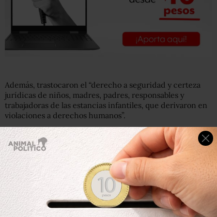
Además, trastocaron el “derecho a seguridad y certeza
jurídicas de niños, madres, padres, responsables y
trabajadoras de las estancias infantiles, que derivaron en
violaciones a derechos humanos”.
La Secretaría del Bienestar y Hacienda, la Comisión
Nacional de Mejora Regulatoria y el Sistema Nacional
para el Desarrollo Integral de la Familia no aceptaron la
recomendación, con el argumento de que el organismo
se excede en sus facultades.
La CNDH pidió a estas instancias establecer acciones de
inmediato para garantizar los derechos de los niños a una