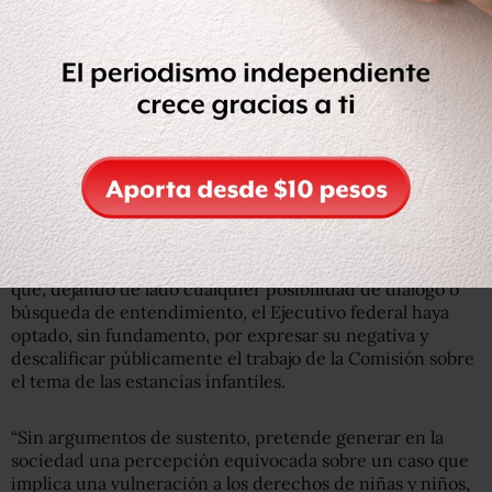
vida digna, a un sano desarrollo integral, a la educación, a
la protección de la salud, a la inclusión, al juego y
esparcimiento a partir de su interés superior.
Te puede interesar: Estancias infantiles debieron
corregirse y crecer, nuevo plan pone en riesgo a niños:
expertos
CNDH responde
Tras las declaraciones del presidente, la CNDH lamentó
que, dejando de lado cualquier posibilidad de diálogo o
búsqueda de entendimiento, el Ejecutivo federal haya
optado, sin fundamento, por expresar su negativa y
descalificar públicamente el trabajo de la Comisión sobre
el tema de las estancias infantiles.
“Sin argumentos de sustento, pretende generar en la
sociedad una percepción equivocada sobre un caso que
implica una vulneración a los derechos de niñas y niños,