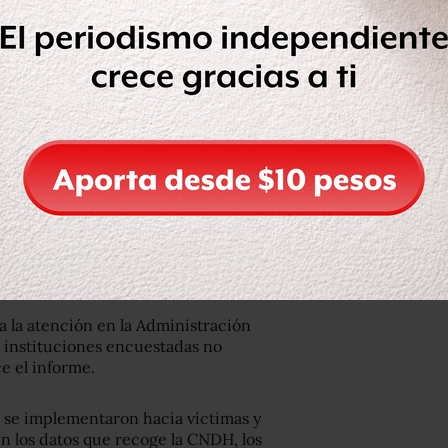
 de con cuántas denuncias se
 los casos.
 la información requerida por la
o el 53% entregaron los datos
 de acoso sexual.
ión a la CNDH son: Conacyt, Conade,
, Conavim, Segob, Inapam, CNEGSR,
 la atención en la Administración
6 instituciones encuestadas no
ce el informe.
 se implementaron hacia víctimas y
ún los datos que recoge la CNDH, los