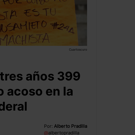
Cuartoscuro
 tres años 399
 acoso en la
deral
Por:
Alberto Pradilla
@
albertopradilla