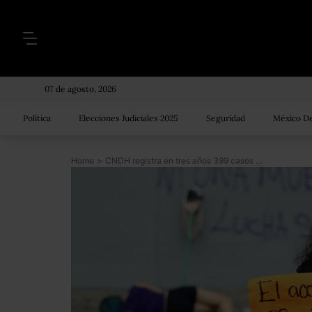
07 de agosto, 2026
Política
Elecciones Judiciales 2025
Seguridad
México De
Home
>
CNDH registra en tres años 399 casos de presunto acoso en la administración federal