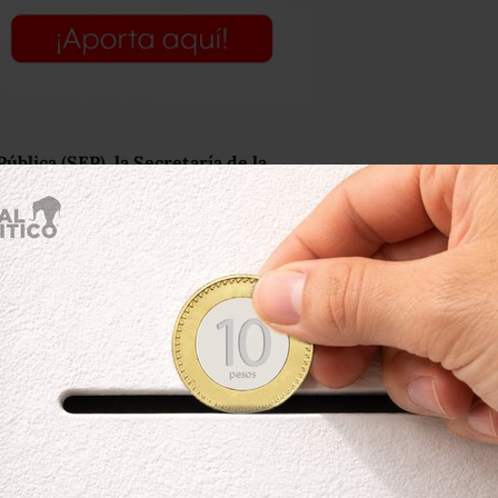
ública (SEP), la Secretaría de la
icano de Seguridad Social (IMSS) son
echo, seis de cada diez denuncias se
s que agrupan las conductas
e carácter sexual, como besos,
ifusión de rumores, las expresiones o
as actitudes contrarias a códigos de
daron archivados. Por el contrario,
 cerrado.