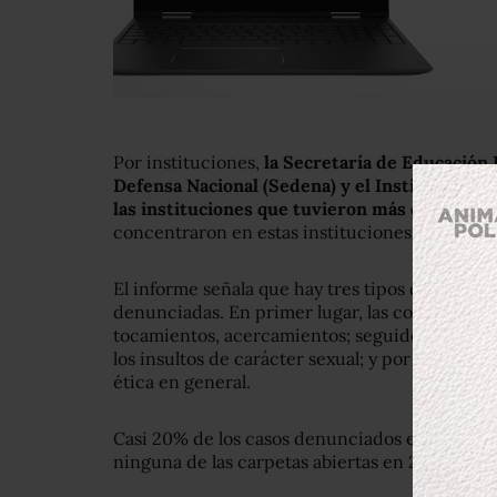
Por instituciones,
la Secretaría de Educación P
Defensa Nacional (Sedena) y el Instituto Mex
las instituciones que tuvieron más casos.
De h
concentraron en estas instituciones.
El informe señala que hay tres tipos de rubro
denunciadas. En primer lugar, las conductas d
tocamientos, acercamientos; seguidos por la d
los insultos de carácter sexual; y por último, l
ética en general.
Casi 20% de los casos denunciados en 2017 que
ninguna de las carpetas abiertas en 2018 se ha