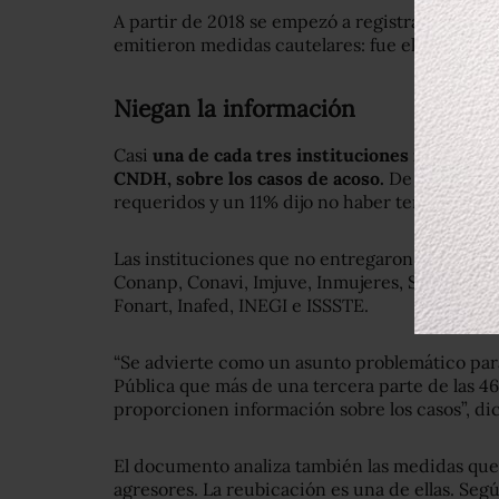
A partir de 2018 se empezó a registrar el dato
emitieron medidas cautelares: fue el 16.42% de
Niegan la información
Casi
una de cada tres instituciones no ofreció
CNDH, sobre los casos de acoso.
De hecho, sol
requeridos y un 11% dijo no haber tenido casos
Las instituciones que no entregaron informac
Conanp, Conavi, Imjuve, Inmujeres, SCT, STPS
Fonart, Inafed, INEGI e ISSSTE.
“Se advierte como un asunto problemático para
Pública que más de una tercera parte de las 4
proporcionen información sobre los casos”, di
El documento analiza también las medidas que
agresores. La reubicación es una de ellas. Seg