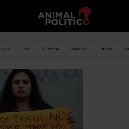
sigual
Salud
El Sabueso
Animal MX
Estados
Gén