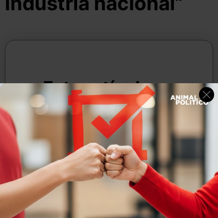
industria nacional”
10 de septiembre, 2025
Por:
Redacción Animal Político
Compartir
Leer después
Este artículo es
exclusivo para
suscriptores
Tu contribución nos ayuda a cubrir costos
de investigación, tecnología y ofrecerte
servicios de valor agregado.
SUSCRÍBETE