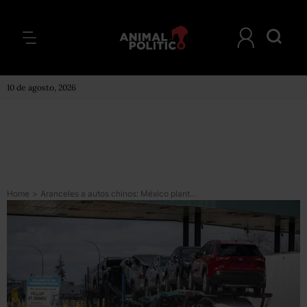
10 de agosto, 2026
Home
>
Aranceles a autos chinos: México plantea elevar impuestos a 50 % para “proteger la industria nacional”