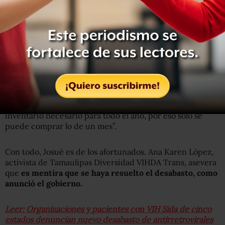
nacional por todo el año. El presidente López Obrador
dijo que se iba a hacer una excepción con los
antirretrovirales por humanidad, y se le agradece, pero
ahora resulta que el problema está resuelto solo por
este mes y el siguiente a ver qué pasa”.
Beltrán Saldaña, el director del CAPASITS Tampico, dijo
en entrevista con medios que el problema “es que los
proveedores normales dejaron de ser proveedores de los
medicamentos, y ahora el nuevo proveedor no tiene el
inventario necesario para todo el año, por eso solo se
puede comprar lo de un mes”.
Con todo, Josué es de los afortunados. Ana Karen López,
activista de Tamaulipas Diversidad VIHDA Trans, asevera
que
es mentira que se haya resuelto el desabasto, como
anunció el gobierno.
Leer: Organizaciones y pacientes con VIH Sida de cinco
estados denuncian nuevo desabasto de antirretrovirales