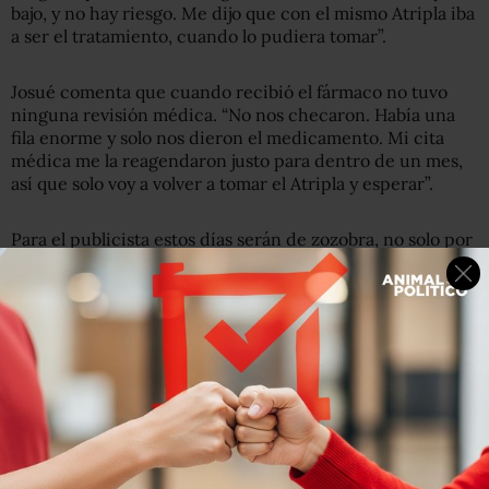
bajo, y no hay riesgo. Me dijo que con el mismo Atripla iba
a ser el tratamiento, cuando lo pudiera tomar”.
Josué comenta que cuando recibió el fármaco no tuvo
ninguna revisión médica. “No nos checaron. Había una
fila enorme y solo nos dieron el medicamento. Mi cita
médica me la reagendaron justo para dentro de un mes,
así que solo voy a volver a tomar el Atripla y esperar”.
Para el publicista estos días serán de zozobra, no solo por
saberse con Hepatitis B, aunque sea en un nivel muy bajo,
también por la incertidumbre de no saber si dentro de
un mes estará su medicamento disponible en el
CAPASITS de Tampico, o no.
“Ayer el director del centro, Juan Beltrán Saldaña, nos
dijo, y lo confirmó en una entrevista con medios locales,
que
solo hay abasto para un mes, que solo se hizo la
compra por ese tiempo, como una medida emergente.
Pero no se ha hecho la compra consolidada a nivel