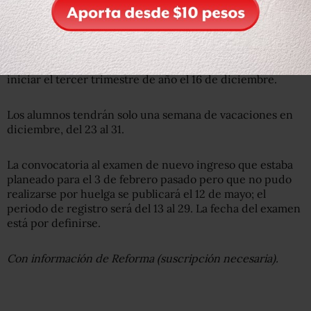
Habrá un receso entre el 3 y el 13 de diciembre, donde
los alumnos podrán realizar trámites escolares para
iniciar el tercer trimestre de año el 16 de diciembre.
Los alumnos tendrán solo una semana de vacaciones en
diciembre, del 23 al 31.
La convocatoria al examen de nuevo ingreso que estaba
planeado para el 3 de febrero pasado pero que no pudo
realizarse por huelga se publicará el 12 de mayo; el
periodo de registro será del 13 al 29. La fecha del examen
está por definirse.
Con información de Reforma (suscripción necesaria).