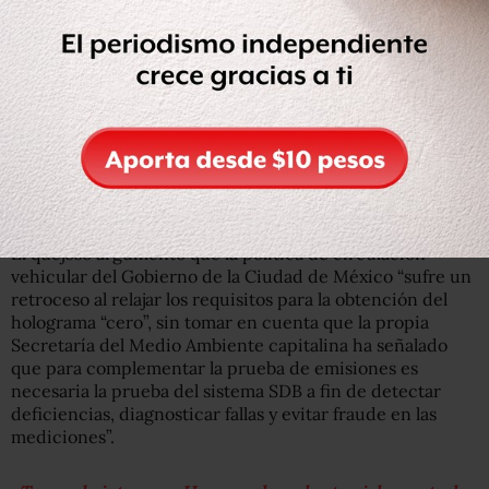
El quejoso argumentó que la política de circulación
vehicular del Gobierno de la Ciudad de México “sufre un
retroceso al relajar los requisitos para la obtención del
holograma “cero”, sin tomar en cuenta que la propia
Secretaría del Medio Ambiente capitalina ha señalado
que para complementar la prueba de emisiones es
necesaria la prueba del sistema SDB a fin de detectar
deficiencias, diagnosticar fallas y evitar fraude en las
mediciones”.