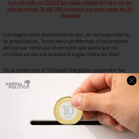
Lee: No solo en CDMX hay mala calidad del aire; en un
año murieron 14 mil 288 personas por esta causa en 20
ciudades
Los magistrados determinaron que, de no suspenderse,
se propiciarían, “entre otros problemas, el incremento
del parque vehicular al permitir que autos que no
circulan un día a la semana lo hagan todos los días”.
De acuerdo con el Tribunal Colegiado, suspender los
beneficios de aviso no afecta el interés social ni
contraviene disposiciones de orden público, “por el
contrario, se apega al principio de apariencia de buen
derecho, al evitar la aplicación de medidas ambientales
regresivas”.