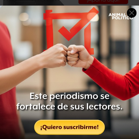
La exsenadora Rosy Orozco, su esposo, y el exdirigente
de la Confederación Nacional Campesina (CNC), Gerardo
Sánchez García, son algunas de las personas a las que se
les habían asignado algunos de los inmuebles que
formarán parte de la segunda subasta que realizará el
Instituto para Devolverle al Pueblo lo Robado.
Ricardo Rodríguez Vargas, director del SAE, dijo que un
departamento valuado en más de 22 millones de pesos,
ubicado en Bosques de las Lomas, en la Ciudad de
México, estaba asignado a Rosy Orozco para su fundación
“Camio a casa”.
También había una residencia que se le había asignado a
Gerardo Sánchez García, exsenador del PRI y exdirigente
de la CNC, quien no la ha devuelto, pero pronto se
recuperará, lo mismo que otra casa que se había otorgado