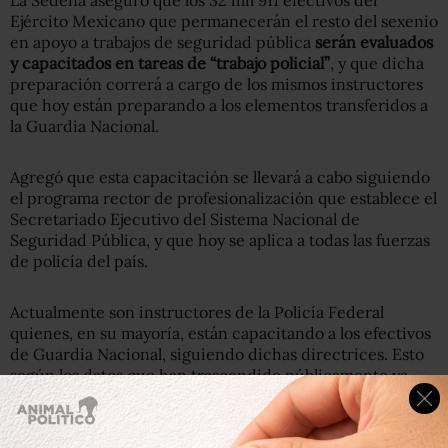
Ejército Mexicano que permanecerán el resto del sexenio
en apoyo a trabajos de seguridad pública
serán evaluados
y capacitados en tareas de “trabajo policial”
, y que dicha
preparación correrá a cargo de los mismos instructores
que hoy están preparando a los elementos transferidos a
la Guardia Nacional.
Agregó que esta capacitación se llevará a cabo siguiendo
el programa rector de profesionalización que establece el
Secretariado Ejecutivo del Sistema Nacional de
Seguridad Pública, y que hoy se aplica a todas las fuerzas
de policía del país.
Actualmente son instructores de la Policía Federal
quienes, en su mayoría, están capacitando a los efectivos
de Guardia Nacional, siguiendo dichas directrices. Esto
según los datos que han trascendido públicamente ya
que, oficialmente,
ni la Sedena ni la Marina han querido
proporcionar detalles oficiales de los esquemas de
capacitación.