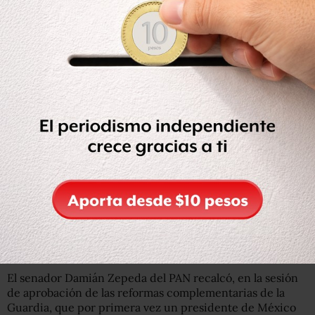
Pese a lo anterior hay legisladores que sostienen que la
presencia de los militares en el resto del sexenio necesita
ser regulada con una ley especial, sobretodo para
atender lo que señala el artículo transitorio de la reforma
constitucional, respecto a que esta participación
castrense debe ser
“extraordinaria, regulada y
fiscalizada”.
Con lo anterior se buscaría además que los militares
tengan claros los procedimientos que deben llevar a
cabo, y evitar en lo posible desde abusos de la fuerza
hasta escenarios como el ocurrido el pasado 26 de mayo,
cuando un grupo de soldados fue desarmado, golpeado y
retenido ilegalmente por pobladores que exigían la
devolución de armas en La Huacana, Michoacán.
El senador Damián Zepeda del PAN recalcó, en la sesión
de aprobación de las reformas complementarias de la
Guardia, que por primera vez un presidente de México